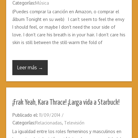
Categorías:
Música
(Puedes comprar la canción en Amazon, o comprar el
álbum Tonight en su web) I can’t seem to feel the envy
I should feel, or maybe I don’t need the sour side of
love. I don’t care his breath is in your hair. I don’t care his
skin is still between the still-warm the fold of
Leer más →
¡Frak Yeah, Kara Thrace! ¡Larga vida a Starbuck!
Publicado el:
11/09/2014
/
Categorías:
Relacionadas
,
Televisión
La igualdad entre los roles femeninos y masculinos en