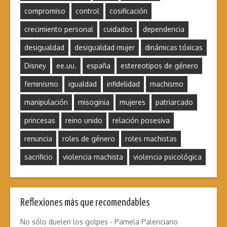
compromiso
control
cosificación
crecimiento personal
cuidados
dependencia
desigualdad
desigualdad mujer
dinámicas tóxicas
Disney
ee.uu.
españa
estereotipos de género
feminismo
igualdad
infidelidad
machismo
manipulación
misoginia
mujeres
patriarcado
princesas
reino unido
relación posesiva
renuncia
roles de género
roles machistas
sacrificio
violencia machista
violencia psicológica
Reflexiones más que recomendables
No sólo duelen los golpes - Pamela Palenciano