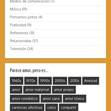
Medios de comunicación
(7)
Música
(19)
Pensamos juntas
(4)
Publicidad
(9)
Reflexiones
(31)
Relacionadas
(37)
Televisión
(24)
Parece amor, pero es…
1960s
1970s
1990s
2000s
2010s
Amistad
amor
amor maternal
amor propio
amor romántico
amor sano
amor tóxico
carencias afectivas
celos
compartir