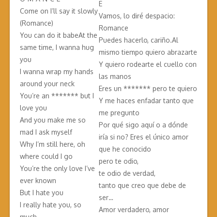
E
Come on I’ll say it slowly
Vamos, lo diré despacio:
(Romance)
Romance
You can do it babeAt the
Puedes hacerlo, cariño.Al
same time, I wanna hug
mismo tiempo quiero abrazarte
you
Y quiero rodearte el cuello con
I wanna wrap my hands
las manos
around your neck
Eres un ******* pero te quiero
You’re an ******* but I
Y me haces enfadar tanto que
love you
me pregunto
And you make me so
Por qué sigo aquí o a dónde
mad I ask myself
iría si no? Eres el único amor
Why I’m still here, oh
que he conocido
where could I go
pero te odio,
You’re the only love I’ve
te odio de verdad,
ever known
tanto que creo que debe de
But I hate you
ser…
I really hate you, so
Amor verdadero, amor
much