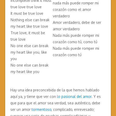
incompleteI think it must
nada más puede romper mi
true love true love
corazón como el amor
It must be true love
verdadero
Nothing else can break
Amor verdadero, debe de ser
my heart like true love
amor verdadero
True love, it must be
Nada más puede romper mi
true love
corazón como tú, como tú
No one else can break
Nada más puede romper mi
my heart like you, like
corazón como tú
you
No one else can break
my heart like you
Hay una idea preconcebida de la que hemos hablado
aquí ya, y tiene que ver con
lo pasional del amor
. Y es
que para que el amor sea verdad, sea auténtico, debe
ser un amor
tormentoso
, complicado, enrevesado;
superar una serie de pruebas complicadísimas y