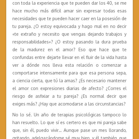
con toda la experiencia que te pueden dar los 40, se me
hace mucho más difícil amar sin expresar todas esas
necesidades que te pueden hacer caer en la posesión de
tu pareja. ¿O estoy equivocada y hago mal en no decir
«te extraño y necesito que vengas dejando trabajos y
responsabilidades»? ¿O estoy pasando la dura prueba
de la madurez en el amor? Eso que hace que te
confundas entre dejarte llevar en el fluir de la vida hasta
ver a dónde nos lleva esta relación o comenzar a
comportarse intensamente para que esa persona sepa,
a ciencia cierta, que tú la amas? ¿Es necesario mantener
el amor con expresiones diarias de afecto? ¿Corres el
riesgo de asfixiar a tu pareja? ¿Es normal decir que
exiges más? ¿Hay que acomodarse a las circunstancias?
No lo sé. Un año de terapias psicológicas tampoco lo
han resuelto. Lo que sí es certero es que mi pareja sabe
que, sin él, puedo vivir… Aunque pase un mes llorando,
gritando, adelgazándome sé muy bien, y él también, que