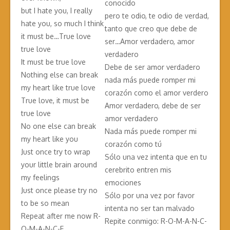
conocido
but I hate you, I really
pero te odio, te odio de verdad,
hate you, so much I think
tanto que creo que debe de
it must be…True love
ser…Amor verdadero, amor
true love
verdadero
It must be true love
Debe de ser amor verdadero
Nothing else can break
nada más puede romper mi
my heart like true love
corazón como el amor verdero
True love, it must be
Amor verdadero, debe de ser
true love
amor verdadero
No one else can break
Nada más puede romper mi
my heart like you
corazón como tú
Just once try to wrap
Sólo una vez intenta que en tu
your little brain around
cerebrito entren mis
my feelings
emociones
Just once please try no
Sólo por una vez por favor
to be so mean
intenta no ser tan malvado
Repeat after me now R-
Repite conmigo: R-O-M-A-N-C-
O-M-A-N-C-E