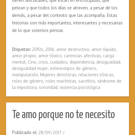
tienen dificultades, que están en encrucijadas, que
pelean y que todos los días se atreven, a pesar de los
demás, a pesar del contexto que las acompaña. Estas
historias son más importantes, interesantes y necesarias
de lo que solemos pensar.
Etiquetas:
2010s
,
2016
,
amor destructivo
,
amor líquido
,
amor propio
,
amor tóxico
,
carencias afectivas
,
carga
mental
,
Cine
,
crisis
,
cuidados
,
dependencia
,
desigualdad
,
desigualdad mujer
,
estereotipos de género
,
manipulación
,
Mujeres directoras
,
relaciones tóxicas
,
roles de género
,
roles machistas
,
sacrificio
,
síndrome de
la impostora
,
sororidad
,
violencia psicológica
Te amo porque no te necesito
Publicado el:
28/09/2017
/