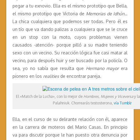
pegar a tu exnovio. Ella es el mismo prototipo que Bella,
el mismo prototipo que Victoria de
Memorias de Idhún
…
La chica cualquiera que podemos ser todas. Pero él es
un tío que va dando palizas a cualquiera que se le cruce
en un stop con la moto, cuyos problemas vienen
causados -atención- porque pilló a su madre teniendo
sexo con un vecino. Su reacción lógica fue casi matar al
vecino, para después huir y ser buscado por la policía. O
sea, yo no sabía que resulta que
Hermano mayor
era
pionero en los
realities
de encontrar pareja.
El «Match de la Lucha», con lo mejor de
Hombres, Mujeres y Viceversa
y l
Palahniuk. Chorrearás testosterona,
vía Tumblr
Ella, en el curso de su delirante relación con él, aparece
en la carrera de moteros del Mario Casas. En principio
va para discutir porque le han puesto otra denuncia por