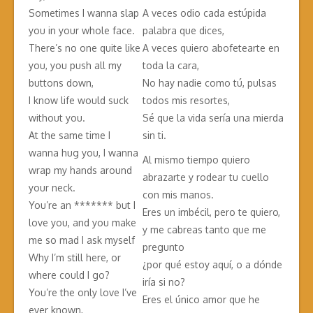
Sometimes I wanna slap
A veces odio cada estúpida
you in your whole face.
palabra que dices,
There’s no one quite like
A veces quiero abofetearte en
you, you push all my
toda la cara,
buttons down,
No hay nadie como tú, pulsas
I know life would suck
todos mis resortes,
without you.
Sé que la vida sería una mierda
At the same time I
sin ti.
wanna hug you, I wanna
Al mismo tiempo quiero
wrap my hands around
abrazarte y rodear tu cuello
your neck.
con mis manos.
You’re an ******* but I
Eres un imbécil, pero te quiero,
love you, and you make
y me cabreas tanto que me
me so mad I ask myself
pregunto
Why I’m still here, or
¿por qué estoy aquí, o a dónde
where could I go?
iría si no?
You’re the only love I’ve
Eres el único amor que he
ever known,