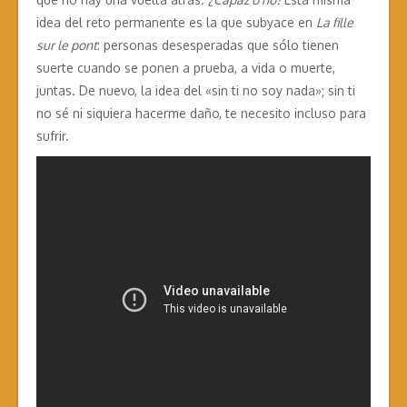
idea del reto permanente es la que subyace en
La fille
sur le pont
: personas desesperadas que sólo tienen
suerte cuando se ponen a prueba, a vida o muerte,
juntas. De nuevo, la idea del «sin ti no soy nada»; sin ti
no sé ni siquiera hacerme daño, te necesito incluso para
sufrir.