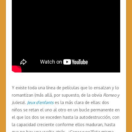
Y existe toda una línea de películas que lo ensalzan y lo
romantizan (más allá, por supuesto, de la obvia
Romeo y
Julieta
).
Jeux d’enfants
es la más clara de ellas: dos
niños se retan el uno al otro en un bucle permanente en
el que los dos se exceden hasta la autodestrucción, con
la capacidad creciente conforme ellos maduran, hasta
que no hay una vuelta atrás.
¿Capaz o no?
Esta misma