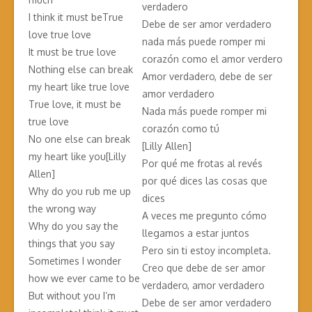
verdadero
I think it must beTrue
Debe de ser amor verdadero
love true love
nada más puede romper mi
It must be true love
corazón como el amor verdero
Nothing else can break
Amor verdadero, debe de ser
my heart like true love
amor verdadero
True love, it must be
Nada más puede romper mi
true love
corazón como tú
No one else can break
[Lilly Allen]
my heart like you[Lilly
Por qué me frotas al revés
Allen]
por qué dices las cosas que
Why do you rub me up
dices
the wrong way
A veces me pregunto cómo
Why do you say the
llegamos a estar juntos
things that you say
Pero sin ti estoy incompleta.
Sometimes I wonder
Creo que debe de ser amor
how we ever came to be
verdadero, amor verdadero
But without you I’m
Debe de ser amor verdadero