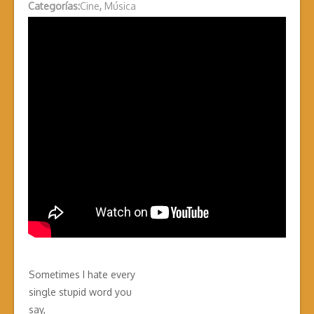
Categorías:
Cine
,
Música
Sometimes I hate every
single stupid word you
say,