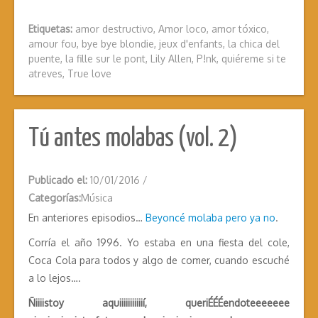
Etiquetas:
amor destructivo
,
Amor loco
,
amor tóxico
,
amour fou
,
bye bye blondie
,
jeux d'enfants
,
la chica del
puente
,
la fille sur le pont
,
Lily Allen
,
P!nk
,
quiéreme si te
atreves
,
True love
Tú antes molabas (vol. 2)
Publicado el:
10/01/2016
/
Categorías:
Música
En anteriores episodios…
Beyoncé molaba pero ya no
.
Corría el año 1996. Yo estaba en una fiesta del cole,
Coca Cola para todos y algo de comer, cuando escuché
a lo lejos….
Ñiiiistoy aquiiiiiiiiiiií, queriÉÉÉendoteeeeeee