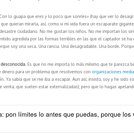
Con lo guapa que eres y lo poco que sonríes» (hay que ver lo desag
ue quieran mirarla, así, como si mi vida fuera un escaparate gigant
 desastre ciudadano. No me gustan los niños. No me importan los siri
ntido agredida por las formas terribles en las que el captador se ha 
orque soy una seca. Una rancia. Una desagradable. Una borde. Porqu
a desconocida
. Es que no me importa lo más mínimo que te parezca be
me dinero para un problema que resolvemos con
organizaciones medi
 Ya sabía que se me iba a escapar. Aun así, insisto, soy y he sido so
de venta, que suelen estar externalizadas); pero que lo hagas apela
 pon límites lo antes que puedas, porque los va