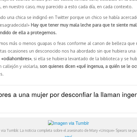
, en nuestro caso, muy parecido a esto cada día, en cada contexto.
o una chica se indignó en Twitter porque un chico se había acercado a
Desagradecida!»
Hay que tener muy mala leche para que te siente mal 
ndido de ella a protegernos.
eamos más o menos guapas o feas conforme al canon de belleza que no
as ocasiones un desconocido nos ha abordado sin que hubiera una in
e «odiahombres»
, si ella se hubiera levantado de la biblioteca y se hu
 callejón y violarla,
son quienes dicen «qué ingenua, a quién se le o
s.
s a una mujer por desconfiar la llaman ingenu
via Tumblr. La noticia completa sobre el asesinato de Mary «Unique» Spears se pu
aquí
.