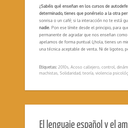
¿Sabéis qué enseñan en los cursos de autodef
determinado, tienes que ponérselo a la otra p
sonrisa o un café; si la interacción no te está g
nadie
. Pon ese límite desde el principio, para 
permanente de agradar que nos enseñan como par
apelamos de forma puntual (¿hola, tienes un min
una técnica aceptable de venta. Ni de ligoteo, 
Etiquetas:
2010s
,
Acoso callejero
,
control
,
dinám
machistas
,
Solidaridad
,
teoría
,
violencia psicoló
El lenguaje español y el a