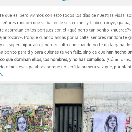
ente que es, pero vivimos con esto todos los días de nuestras vidas,
y señores random que se bajan de sus coches y te dicen «oye, guapa
 acorralan en los portales con el «qué perro tan bonito, ¿muerde?» (
jar tocar?». Porque cuando andas por la calle, señores random te gri
y es súper importante), pero resulta que cuando no te da la gana de 
a bonito para ti y para quienes te ven feliz, sino de que
han hecho un
ico que dominan ellos, los hombres, y no has cumplido.
¿Cómo osas, m
o oímos esas palabras porque no será la primera vez que, por planta
n
.