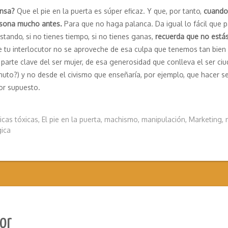
ensa?
Que el pie en la puerta es súper eficaz. Y que, por tanto,
cuando 
ersona mucho antes.
Para que no haga palanca. Da igual lo fácil que p
ustando, si no tienes tiempo, si no tienes ganas,
recuerda que no estás
que tu interlocutor no se aproveche de esa culpa que tenemos tan bien 
te clave del ser mujer, de esa generosidad que conlleva el ser ciu
uto?) y no desde el civismo que enseñaría, por ejemplo, que hacer se
por supuesto.
icas tóxicas
,
El pie en la puerta
,
machismo
,
manipulación
,
Marketing
,
gica
mor