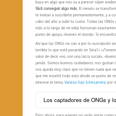
basa en algo que nos va a parecer súper evident
fácil conseguir algo más
. El minuto se transfo
te invitan a suscribirte permanentemente, y a c
cabo del año a subir tu cuota. Todas las ONGs q
más a lo largo de mi vida) funcionan exactament
punto de apoyo, mueves el mundo. Si encuentras
Así que las ONGs no van a por tu suscripción an
terrible lo que está pasando en Siria?» «¡Tenem
valor de decir «no, son una lacra social», «bue
jamás. Somos buenos ciudadanos: nos gustan lo
nos queda muy claro que no tienen nada que ver 
que me enseñó todo esto desde un punto de vis
interese el tema,
Vanesa Saiz Echezarreta
; por 
Los captadores de ONGs y los
Pero ahora, para quienes no seáis vistas como mu