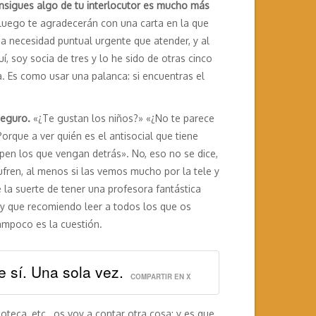
sigues algo de tu interlocutor es mucho más
 luego te agradecerán con una carta en la que
a necesidad puntual urgente que atender, y al
, soy socia de tres y lo he sido de otras cinco
. Es como usar una palanca: si encuentras el
seguro.
«¿Te gustan los niños?» «¿No te parece
rque a ver quién es el antisocial que tiene
pen los que vengan detrás». No, eso no se dice,
ren, al menos si las vemos mucho por la tele y
 la suerte de tener una profesora fantástica
y que recomiendo leer a todos los que os
tampoco es la cuestión.
 sí. Una sola vez.
COMPARTIR EN X
oteca, etc., os voy a contar otra cosa: y es que