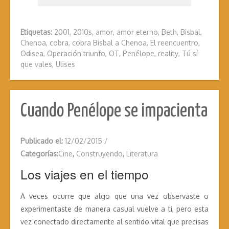
Etiquetas:
2001
,
2010s
,
amor
,
amor eterno
,
Beth
,
Bisbal
,
Chenoa
,
cobra
,
cobra Bisbal a Chenoa
,
El reencuentro
,
Odisea
,
Operación triunfo
,
OT
,
Penélope
,
reality
,
Tú sí
que vales
,
Ulises
Cuando Penélope se impacienta
Publicado el:
12/02/2015
/
Categorías:
Cine
,
Construyendo
,
Literatura
Los viajes en el tiempo
A veces ocurre que algo que una vez observaste o
experimentaste de manera casual vuelve a ti, pero esta
vez conectado directamente al sentido vital que precisas