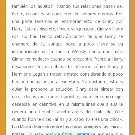
también los adultos), cuando sus relaciones pasan del
flirteo, entonces se convierten en amores eternos. Por
una parte tenemos el enamoramiento de Ginny por
Harry. Este es discreto, tímido, vergonzoso. Ginny y Harry
casi no han tenido relación antes de que Ginny se
enamore de él, aunque poco a poco Harry se va
introduciendo en la familia Weasly como uno más.
Ginny «enmudece» cuando se encuentra frente a Harry,
desaparece. Incluso llama la atención cómo Ginny y
Hermione llegan a trabar amistad considerando el poco
tiempo que pasan juntas sin Harry. No obstante, esta es
quien le propone la solución: Ginny debe flirtear con
otros chicos, mostrarse disponible, aparecer como mujer
deseable, en definitiva, en la misma línea que a ella le
genera una terrible rabieta antes del baile de Yule
cuando Ron le dice: «al fin y al cabo, tú eres una chica».
La clásica distinción entre las chicas-amigas y las chicas-
novias.
En
este post de
Coral Herrera
se expresa muy