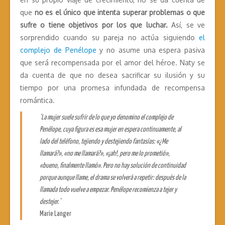
que
no es el único que intenta superar problemas o que
sufre o tiene objetivos por los que luchar.
Así, se ve
sorprendido cuando su pareja no actúa siguiendo
el
complejo de Penélope
y no asume una espera pasiva
que será recompensada por el amor del héroe. Naty se
da cuenta de que no desea sacrificar su ilusión y su
tiempo por una promesa infundada de recompensa
romántica.
‘La mujer suele sufrir de lo que yo denomino el complejo de
Penélope, cuya figura es esa mujer en espera continuamente, al
lado del teléfono, tejiendo y destejiendo fantasías: «¿Me
llamará?», «no me llamará?», «¡ah!, pero me lo prometió»,
«bueno, finalmente llamó». Pero no hay solución de continuidad
porque aunque llame, el drama se volverá a repetir: después de la
llamada todo vuelve a empezar. Penélope recomienza a tejer y
destejer.’
Marie Langer