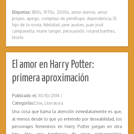
Etiquetas:
1810s
,
1970s
,
2000s
,
amor eterno
,
amor
propio
,
apego
,
complejo de penélope
,
dependencia
,
El
hijo de la novia
,
fidelidad
,
jane austen
,
juan josé
campanella
,
marie langer
,
persuasión
,
roland barthes
,
teoría
El amor en Harry Potter:
primera aproximación
Publicado el:
30/10/2014
/
Categorías:
Cine
,
Literatura
Una cosa que llama la atención inmediatamente es que,
al menos desde lo que yo entiendo por deseabilidad, los
personajes femeninos en Harry Potter juegan en otra
liga. Hay una tendencia de crear protagonistas