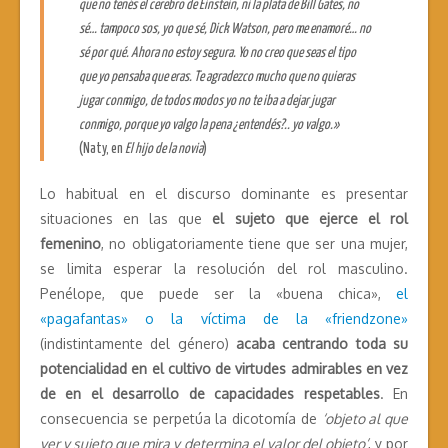
que no tenés el cerebro de Einstein, ni la plata de Bill Gates, no
sé… tampoco sos, yo que sé, Dick Watson, pero me enamoré… no
sé por qué. Ahora no estoy segura. Yo no creo que seas el tipo
que yo pensaba que eras. Te agradezco mucho que no quieras
jugar conmigo, de todos modos yo no te iba a dejar jugar
conmigo, porque yo valgo la pena ¿entendés?.. yo valgo.»
(Naty, en
El hijo de la novia
)
Lo habitual en el discurso dominante es presentar
situaciones en las que
el sujeto que ejerce el rol
femenino
, no obligatoriamente tiene que ser una mujer,
se limita esperar la resolución del rol masculino.
Penélope, que puede ser la «buena chica»,
el
«pagafantas» o la víctima de la «friendzone»
(indistintamente del género)
acaba centrando toda su
potencialidad en el cultivo de virtudes admirables en vez
de en el desarrollo de capacidades respetables
. En
consecuencia se perpetúa la dicotomía de
‘objeto al que
ver y sujeto que mira y determina el valor del objeto’
, y por