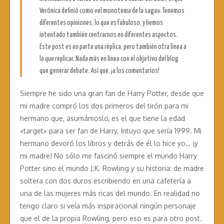
Verónica definió como «el monotema de la saga». Tenemos
diferentes opiniones, lo que es fabuloso, y hemos
intentado también centrarnos en diferentes aspectos.
Este post es en parte una réplica, pero también otra línea a
la que replicar. Nada más en línea con el objetivo del blog
que generar debate. Así que, ¡a los comentarios!
Siempre he sido una gran fan de Harry Potter, desde que
mi madre compró los dos primeros del tirón para mi
hermano que, asumámoslo, es el que tiene la edad
«target» para ser fan de Harry. Intuyo que sería 1999. Mi
hermano devoró los libros y detrás de él lo hice yo… ¡y
mi madre! No sólo me fascinó siempre el mundo Harry
Potter sino el mundo J.K. Rowling y su historia: de madre
soltera con dos duros escribiendo en una cafetería a
una de las mujeres más ricas del mundo. En realidad no
tengo claro si veía más inspiracional ningún personaje
que el de la propia Rowling, pero eso es para otro post.