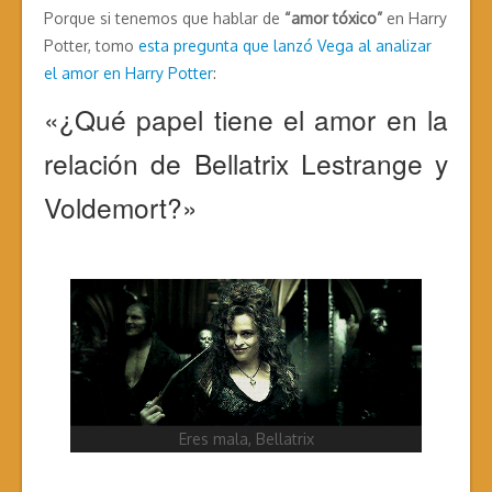
Porque si tenemos que hablar de
“amor tóxico”
en Harry
Potter, tomo
esta pregunta que lanzó Vega al analizar
el amor en Harry Potter
:
«¿Qué papel tiene el amor en la
relación de Bellatrix Lestrange y
Voldemort?»
Eres mala, Bellatrix