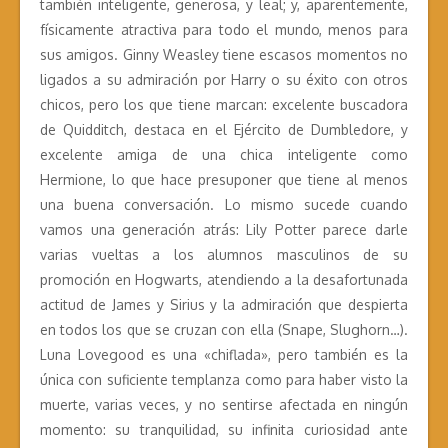
también inteligente, generosa, y leal; y, aparentemente,
físicamente atractiva para todo el mundo, menos para
sus amigos. Ginny Weasley tiene escasos momentos no
ligados a su admiración por Harry o su éxito con otros
chicos, pero los que tiene marcan: excelente buscadora
de Quidditch, destaca en el Ejército de Dumbledore, y
excelente amiga de una chica inteligente como
Hermione, lo que hace presuponer que tiene al menos
una buena conversación. Lo mismo sucede cuando
vamos una generación atrás: Lily Potter parece darle
varias vueltas a los alumnos masculinos de su
promoción en Hogwarts, atendiendo a la desafortunada
actitud de James y Sirius y la admiración que despierta
en todos los que se cruzan con ella (Snape, Slughorn…).
Luna Lovegood es una «chiflada», pero también es la
única con suficiente templanza como para haber visto la
muerte, varias veces, y no sentirse afectada en ningún
momento: su tranquilidad, su infinita curiosidad ante