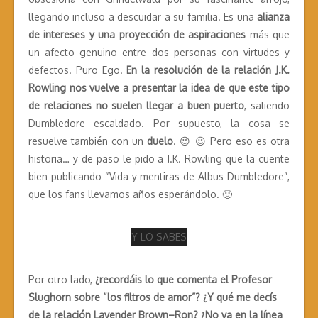
llegando incluso a descuidar a su familia. Es una
alianza
de intereses y una proyección de aspiraciones
más que
un afecto genuino entre dos personas con virtudes y
defectos. Puro Ego.
En la resolución de la relación J.K.
Rowling nos vuelve a presentar la idea de que este tipo
de relaciones no suelen llegar a buen puerto
, saliendo
Dumbledore escaldado. Por supuesto, la cosa se
resuelve también con un
duelo
. 😉 😉 Pero eso es otra
historia… y de paso le pido a J.K. Rowling que la cuente
bien publicando “Vida y mentiras de Albus Dumbledore”,
que los fans llevamos años esperándolo. 🙂
Y LO SABES
Por otro lado,
¿recordáis lo que comenta el Profesor
Slughorn sobre “los filtros de amor”? ¿Y qué me decís
de la relación Lavender Brown–Ron? ¿No va en la línea