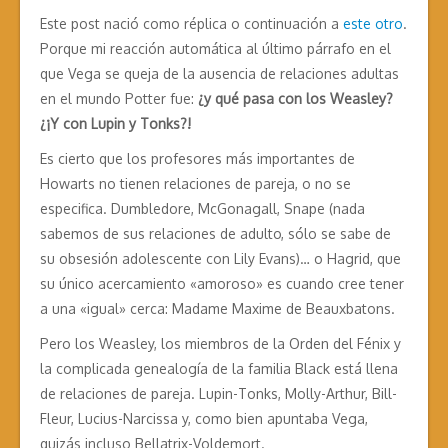
Este post nació como réplica o continuación a
este otro
.
Porque mi reacción automática al último párrafo en el
que Vega se queja de la ausencia de relaciones adultas
en el mundo Potter fue:
¿y qué pasa con los Weasley?
¿¡Y con Lupin y Tonks?!
Es cierto que los profesores más importantes de
Howarts no tienen relaciones de pareja, o no se
especifica. Dumbledore, McGonagall, Snape (nada
sabemos de sus relaciones de adulto, sólo se sabe de
su obsesión adolescente con Lily Evans)… o Hagrid, que
su único acercamiento «amoroso» es cuando cree tener
a una «igual» cerca: Madame Maxime de Beauxbatons.
Pero los Weasley, los miembros de la Orden del Fénix y
la complicada genealogía de la familia Black está llena
de relaciones de pareja. Lupin-Tonks, Molly-Arthur, Bill-
Fleur, Lucius-Narcissa y, como bien apuntaba Vega,
quizás incluso Bellatrix-Voldemort.