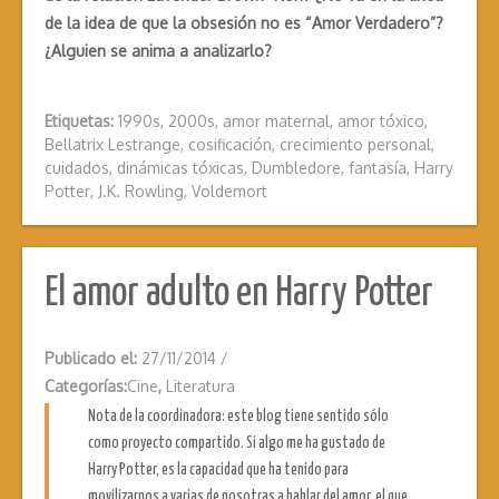
de la idea de que la obsesión no es “Amor Verdadero”?
¿Alguien se anima a analizarlo?
Etiquetas:
1990s
,
2000s
,
amor maternal
,
amor tóxico
,
Bellatrix Lestrange
,
cosificación
,
crecimiento personal
,
cuidados
,
dinámicas tóxicas
,
Dumbledore
,
fantasía
,
Harry
Potter
,
J.K. Rowling
,
Voldemort
El amor adulto en Harry Potter
Publicado el:
27/11/2014
/
Categorías:
Cine
,
Literatura
Nota de la coordinadora: este blog tiene sentido sólo
como proyecto compartido. Si algo me ha gustado de
Harry Potter, es la capacidad que ha tenido para
movilizarnos a varias de nosotras a hablar del amor, el que