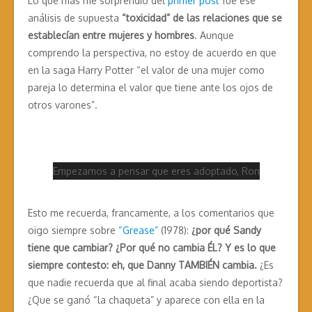
Lo que más me sorprendió del
primer post
fue ese
análisis de supuesta
“toxicidad” de las relaciones que se
establecían entre mujeres y hombres
. Aunque
comprendo la perspectiva, no estoy de acuerdo en que
en la saga Harry Potter “el valor de una mujer como
pareja lo determina el valor que tiene ante los ojos de
otros varones”.
Empezamos a pensar que eres adoptado, Ron
Esto me recuerda, francamente, a los comentarios que
oigo siempre sobre
“Grease”
(1978):
¿por qué Sandy
tiene que cambiar? ¿Por qué no cambia ÉL? Y es lo que
siempre contesto: eh, que Danny TAMBIÉN cambia.
¿Es
que nadie recuerda que al final acaba siendo deportista?
¿Que se ganó “la chaqueta” y aparece con ella en la