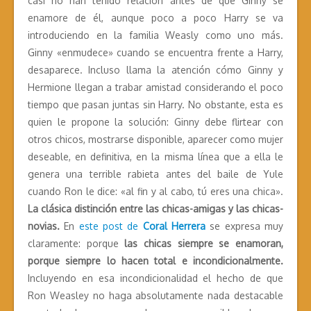
casi no han tenido relación antes de que Ginny se
enamore de él, aunque poco a poco Harry se va
introduciendo en la familia Weasly como uno más.
Ginny «enmudece» cuando se encuentra frente a Harry,
desaparece. Incluso llama la atención cómo Ginny y
Hermione llegan a trabar amistad considerando el poco
tiempo que pasan juntas sin Harry. No obstante, esta es
quien le propone la solución: Ginny debe flirtear con
otros chicos, mostrarse disponible, aparecer como mujer
deseable, en definitiva, en la misma línea que a ella le
genera una terrible rabieta antes del baile de Yule
cuando Ron le dice: «al fin y al cabo, tú eres una chica».
La clásica distinción entre las chicas-amigas y las chicas-
novias.
En
este post de
Coral Herrera
se expresa muy
claramente: porque
las chicas siempre se enamoran,
porque siempre lo hacen total e incondicionalmente
.
Incluyendo en esa incondicionalidad el hecho de que
Ron Weasley no haga absolutamente nada destacable