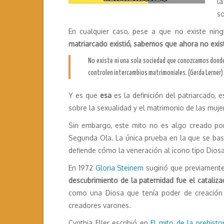
la
so
En cualquier caso, pese a que no existe nin
matriarcado existió, sabemos que ahora no exis
No existe ni una sola sociedad que conozcamos donde
controlen intercambios matrimoniales. (Gerda Lerner)
Y es que
esa
es la definición del patriarcado,
sobre la sexualidad y el matrimonio de las muje
Sin embargo, este mito no es algo creado por 
Segunda Ola. La única prueba en la que se basan
defiende cómo la veneración al icono tipo Diosa
En 1972
Gloria Steinem
sugirió que previamente 
descubrimiento de la paternidad fue el cataliza
como una Diosa que tenía poder de creación 
creadores varones.
Cynthia Eller escribió en
El mito de la prehisto