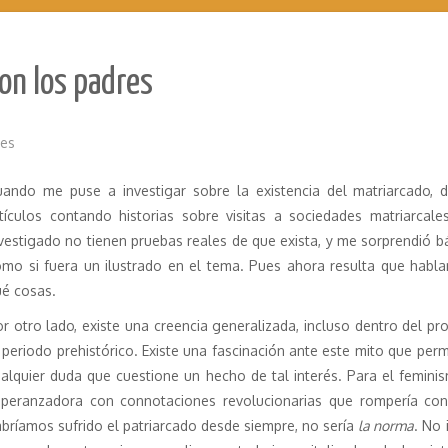
son los padres
nes
uando me puse a investigar sobre la existencia del matriarcado, 
rtículos contando historias sobre visitas a sociedades matriarca
vestigado no tienen pruebas reales de que exista, y me sorprendió 
mo si fuera un ilustrado en el tema. Pues ahora resulta que habl
é cosas.
r otro lado, existe una creencia generalizada, incluso dentro del pr
 periodo prehistórico. Existe una fascinación ante este mito que permi
alquier duda que cuestione un hecho de tal interés. Para el feminis
speranzadora con connotaciones revolucionarias que rompería con 
bríamos sufrido el patriarcado desde siempre, no sería
la norma
. No 