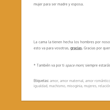
mujer para ser madre y esposa.
La cama la tienen hecha los hombres por nosot
esto va para vosotras,
gracias
.
Gracias por quere
* También va por ti
space mom;
siempre estarás
Etiquetas:
amor
,
amor maternal
,
amor romántic
igualdad
,
machismo
,
misoginia
,
mujeres
,
relació