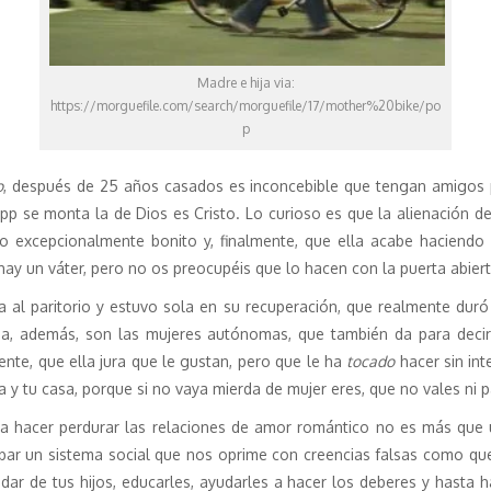
Madre e hija via:
https://morguefile.com/search/morguefile/17/mother%20bike/po
p
o
, después de 25 años casados es inconcebible que tengan amigos p
 se monta la de Dios es Cristo. Lo curioso es que la alienación d
 excepcionalmente bonito y, finalmente, que ella acabe haciendo 
ay un váter, pero no os preocupéis que lo hacen con la puerta abiert
a al paritorio y estuvo sola en su recuperación, que realmente duró
ema, además, son las mujeres autónomas, que también da para deci
ente, que ella jura que le gustan, pero que le ha
tocado
hacer sin int
ia y tu casa, porque si no vaya mierda de mujer eres, que no vales ni p
ra hacer perdurar las relaciones de amor romántico no es más que 
bar un sistema social que nos oprime con creencias falsas como que l
dar de tus hijos, educarles, ayudarles a hacer los deberes y hasta h