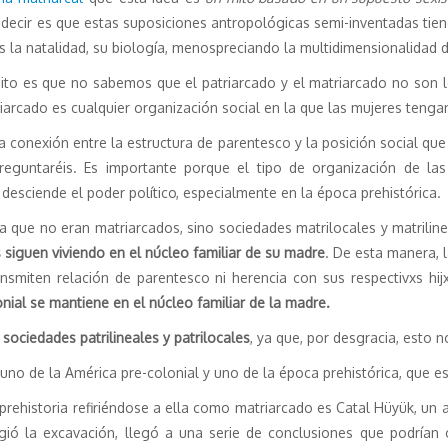
decir es que estas suposiciones antropológicas semi-inventadas tien
es la natalidad, su biología, menospreciando la multidimensionalidad
ito es que no sabemos que el patriarcado y el matriarcado no son l
iarcado es cualquier organización social en la que las mujeres tenga
 conexión entre la estructura de parentesco y la posición social qu
reguntaréis. Es importante porque el tipo de organización de las
n desciende el poder político, especialmente en la época prehistórica.
que no eran matriarcados, sino sociedades matrilocales y matrilinea
siguen viviendo en el núcleo familiar de su madre
. De esta manera, l
miten relación de parentesco ni herencia con sus respectivxs hijxs
nial se mantiene en el núcleo familiar de la madre.
 sociedades patrilineales y patrilocales
, ya que, por desgracia, esto 
 uno de la América pre-colonial y uno de la época prehistórica, que e
prehistoria refiriéndose a ella como matriarcado es Catal Hüyük, un 
rigió la excavación, llegó a una serie de conclusiones que podrían 