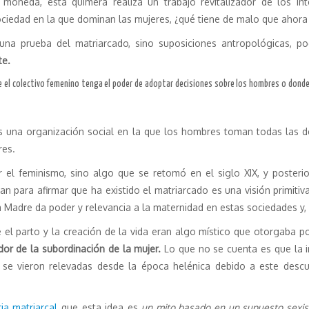
 moneda, esta quimera realiza un trabajo revitalizador de los int
ciedad en la que dominan las mujeres, ¿qué tiene de malo que ahor
guna prueba del matriarcado, sino suposiciones antropológicas, 
te.
 el colectivo femenino tenga el poder de adoptar decisiones sobre los hombres o dond
 es una organización social en la que los hombres toman todas las de
res.
el feminismo, sino algo que se retomó en el siglo XIX, y posterio
 para afirmar que ha existido el matriarcado es una visión primitiva
 Madre da poder y relevancia a la maternidad en estas sociedades y, p
el parto y la creación de la vida eran algo místico que otorgaba po
dor de la subordinación de la mujer.
Lo que no se cuenta es que la i
se vieron relevadas desde la época helénica debido a este descub
ria matriarcal
que esta idea es
un mito basado en un supuesto sexist