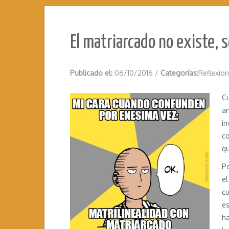
El matriarcado no existe, 
Publicado el:
06/10/2016
/
Categorías:
Reflexio
C
a
in
co
qu
Po
el
cu
e
ha