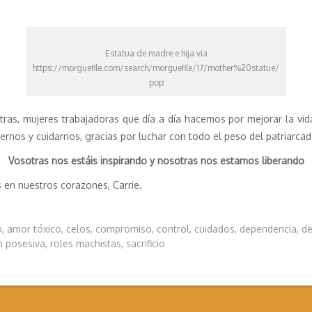
Estatua de madre e hija via
https://morguefile.com/search/morguefile/17/mother%20statue/
pop
ras, mujeres trabajadoras que día a día hacemos por mejorar la vida
rnos y cuidarnos, gracias por luchar con todo el peso del patriarcado
Vosotras nos estáis inspirando y nosotras nos estamos liberando
 en nuestros corazones, Carrie.
o
,
amor tóxico
,
celos
,
compromiso
,
control
,
cuidados
,
dependencia
,
de
n posesiva
,
roles machistas
,
sacrificio