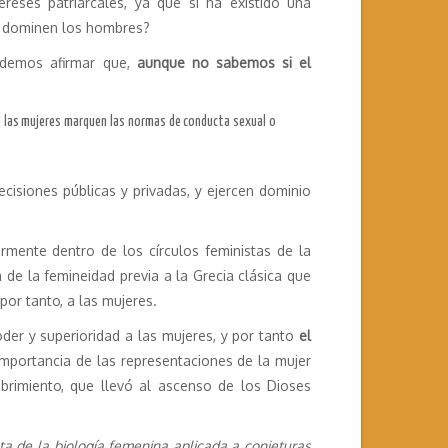
ereses patriarcales, ya que si ha existido una
a dominen los hombres?
podemos afirmar que,
aunque no sabemos si el
e las mujeres marquen las normas de conducta sexual o
cisiones públicas y privadas, y ejercen dominio
rmente dentro de los círculos feministas de la
 de la femineidad previa a la Grecia clásica que
or tanto, a las mujeres.
der y superioridad a las mujeres, y por tanto
el
mportancia de las representaciones de la mujer
rimiento, que llevó al ascenso de los Dioses
a de la biología femenina aplicada a conjeturas