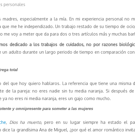
s personales
s madres, especialmente a la mía. En mi experiencia personal no
a que me he independizado. Un trabajo restado de su tiempo de ocio,
o no me voy a meter que da para dos o tres artículos más y muchas b
mos dedicado a los trabajos de cuidados, no por razones biológ
 un adulto durante un largo periodo de tiempo en comparación con 
rega total
del que hoy quiero hablaros. La referencia que tiene una misma de
 de la pareja: no eres nadie sin tu media naranja. Si después de 
ue ya no eres ni media naranja, eres un gajo como mucho.
otente y omnipresente para someter a las mujeres
che
,
Dios ha muerto
, pero en su lugar siempre ha estado el pa
o dice la grandísima Ana de Miguel, ¿por qué el amor romántico invi