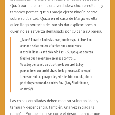
Quizá porque ella sí es una verdadera chica enrollada, y
tampoco permite que su pareja ejerza ningún control
sobre su libertad. Quizá en el caso de Margo es ella
quien llega borracha del bar sin dar explicaciones o
quien no se esfuerza demasiado por cuidar a su pareja.
¿Sabes? Durante todas las eras, hombres patéticos han
abusado de las mujeres fuertes que amenazan su
masculinilidad – está diciendo Desi -. Sus psiques son tan
frágiles que necesitan ejercer ese control…
Yo estoy pensando en otro tipo de control. Estoy
pensando en control disfrazado de preocupación: «Aquí
tienes un suéter para protegerte del frío, querida, ahora
póntelo y acomódate a mi visión». (Amy Elliott Dunne,
en
Perdida
)
Las chicas enrolladas deben mostrar vulnerabilidad y
ternura y dependencia, también, una vez iniciada la
relación. Porque si no, se corre el riesgo de hacer que