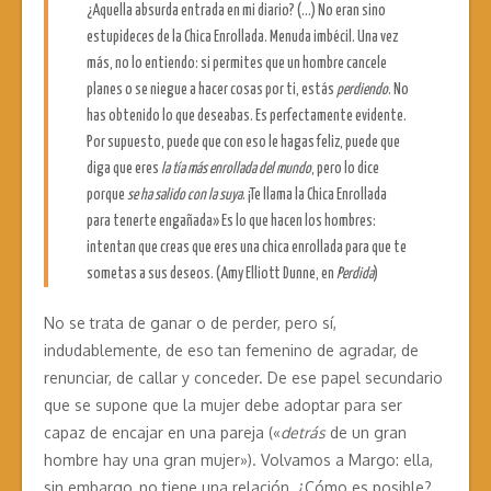
¿Aquella absurda entrada en mi diario? (…) No eran sino
estupideces de la Chica Enrollada. Menuda imbécil. Una vez
más, no lo entiendo: si permites que un hombre cancele
planes o se niegue a hacer cosas por ti, estás
perdiendo
. No
has obtenido lo que deseabas. Es perfectamente evidente.
Por supuesto, puede que con eso le hagas feliz, puede que
diga que eres
la tía más enrollada del mundo
, pero lo dice
porque
se ha salido con la suya
. ¡Te llama la Chica Enrollada
para tenerte engañada» Es lo que hacen los hombres:
intentan que creas que eres una chica enrollada para que te
sometas a sus deseos. (Amy Elliott Dunne, en
Perdida
)
No se trata de ganar o de perder, pero sí,
indudablemente, de eso tan femenino de agradar, de
renunciar, de callar y conceder. De ese papel secundario
que se supone que la mujer debe adoptar para ser
capaz de encajar en una pareja («
detrás
de un gran
hombre hay una gran mujer»). Volvamos a Margo: ella,
sin embargo, no tiene una relación. ¿Cómo es posible?