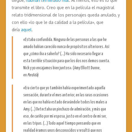
llegue,
habrían terminado mal
. Al menos, eso es lo que
transmite el libro. Creo que en la película el magistral
relato tridimensional de los personajes queda anulado, y
con ello «lo que le da calidad a la película», que
diría
aquel
.
«Estaba confundida. Ninguna de las personas a las que he
amado habían carecido nunca de propósitos ulteriores. Así
que ¿cómo iba a saberlo? (…) Ha sido necesario llegar a
esta terrible situación para que los dos nos demos cuenta.
Nick y yo encajamos bien juntos». (Amy Elliott Dunne,
en
Perdida
)
«Era cierto que yo también había experimentado aquella
sensación, durante el mes anterior, en las raras ocasiones
en las que no había estado deseándole todos los males a
Amy. (…) Detectaba un pinchazo de admiración, y más que
eso, de cariño por mi esposa, justo en el centro de mi ser,
en las tripas. (…) Todo aquel tiempo pensando que en
realidad éramos unos desconocidos y resultó que nos