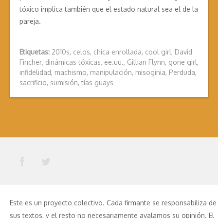
tóxico implica también que el estado natural sea el de la
pareja.
Etiquetas:
2010s
,
celos
,
chica enrollada
,
cool girl
,
David
Fincher
,
dinámicas tóxicas
,
ee.uu.
,
Gillian Flynn
,
gone girl
,
infidelidad
,
machismo
,
manipulación
,
misoginia
,
Perduda
,
sacrificio
,
sumisión
,
tías guays
Este es un proyecto colectivo. Cada firmante se responsabiliza de
sus textos, y el resto no necesariamente avalamos su opinión. El