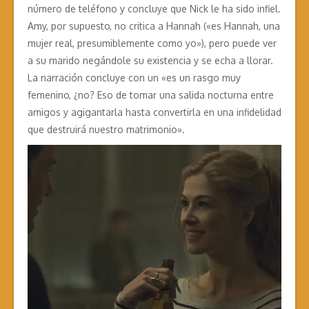
número de teléfono y concluye que Nick le ha sido infiel.
Amy, por supuesto, no critica a Hannah («es Hannah, una
mujer real, presumiblemente como yo»), pero puede ver
a su marido negándole su existencia y se echa a llorar.
La narración concluye con un «es un rasgo muy
femenino, ¿no? Eso de tomar una salida nocturna entre
amigos y agigantarla hasta convertirla en una infidelidad
que destruirá nuestro matrimonio».