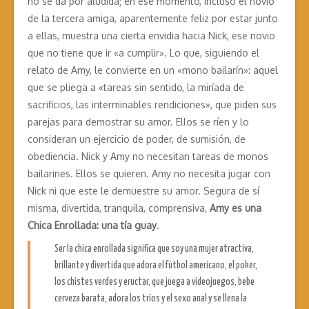
no se da por aludida; en ese momento, incluso el novio
de la tercera amiga, aparentemente feliz por estar junto
a ellas, muestra una cierta envidia hacia Nick, ese novio
que no tiene que ir «a cumplir». Lo que, siguiendo el
relato de Amy, le convierte en un «mono bailarín»: aquel
que se pliega a «tareas sin sentido, la miríada de
sacrificios, las interminables rendiciones», que piden sus
parejas para demostrar su amor. Ellos se ríen y lo
consideran un ejercicio de poder, de sumisión, de
obediencia. Nick y Amy no necesitan tareas de monos
bailarines. Ellos se quieren. Amy no necesita jugar con
Nick ni que este le demuestre su amor. Segura de sí
misma, divertida, tranquila, comprensiva,
Amy es una
Chica Enrollada: una tía guay
.
Ser la chica enrollada significa que soy una mujer atractiva,
brillante y divertida que adora el fútbol americano, el poker,
los chistes verdes y eructar, que juega a videojuegos, bebe
cerveza barata, adora los tríos y el sexo anal y se llena la