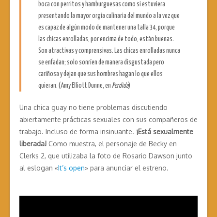
boca con perritos y hamburguesas como si estuviera
presentando la mayor orgía culinaria del mundo a la vez que
es capaz de algún modo de mantener una talla 34, porque
las chicas enrolladas, por encima de todo, están buenas.
Son atractivas y comprensivas. Las chicas enrolladas nunca
se enfadan; solo sonríen de manera disgustada pero
cariñosa y dejan que sus hombres hagan lo que ellos
quieran. (Amy Elliott Dunne, en
Perdida
)
Una chica guay no tiene problemas discutiendo
abiertamente prácticas sexuales con sus compañeros de
trabajo. Incluso de forma insinuante.
¡Está sexualmente
liberada!
Como muestra, el personaje de Becky en
Clerks 2, que utilizaba la foto de Rosario Dawson junto
al eslogan «
It’s open
» para anunciar el estreno.