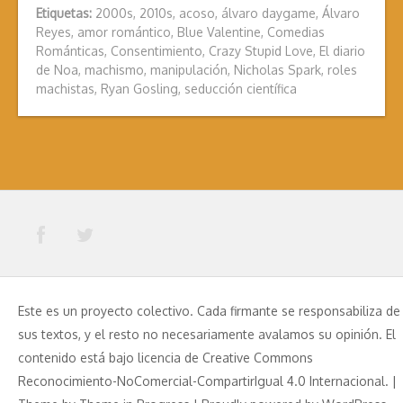
Etiquetas:
2000s
,
2010s
,
acoso
,
álvaro daygame
,
Álvaro
Reyes
,
amor romántico
,
Blue Valentine
,
Comedias
Románticas
,
Consentimiento
,
Crazy Stupid Love
,
El diario
de Noa
,
machismo
,
manipulación
,
Nicholas Spark
,
roles
machistas
,
Ryan Gosling
,
seducción científica
Este es un proyecto colectivo. Cada firmante se responsabiliza de
sus textos, y el resto no necesariamente avalamos su opinión. El
contenido está bajo licencia de Creative Commons
Reconocimiento-NoComercial-CompartirIgual 4.0 Internacional. |