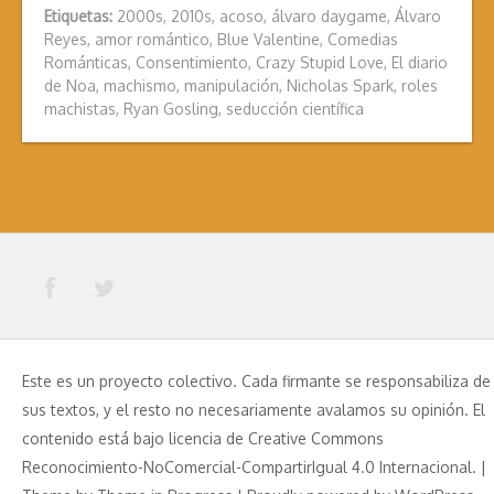
Etiquetas:
2000s
,
2010s
,
acoso
,
álvaro daygame
,
Álvaro
Reyes
,
amor romántico
,
Blue Valentine
,
Comedias
Románticas
,
Consentimiento
,
Crazy Stupid Love
,
El diario
de Noa
,
machismo
,
manipulación
,
Nicholas Spark
,
roles
machistas
,
Ryan Gosling
,
seducción científica
Este es un proyecto colectivo. Cada firmante se responsabiliza de
sus textos, y el resto no necesariamente avalamos su opinión. El
contenido está bajo licencia de Creative Commons
Reconocimiento-NoComercial-CompartirIgual 4.0 Internacional. |