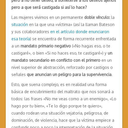
pero a no tener deseo, a someterse a los deseos ajenos
pero a que será castigada si así lo hace?
Las mujeres vivimos en un permanente
doble vínculo:
la
situación
en la que una «víctima» (así la llaman Bateson
y sus colaboradores
en el artículo donde enunciaron
esa teoría
) se encuentra de forma recurrente enfrentada
a un
mandato primario negativo
(«No hagas eso, o te
castigaré», o bien «Si no haces eso, te castigaré») y
un
mandato secundario en conflicto con el primero
en un
nivel superior de abstracción, reforzado por castigos o
señales
que anuncian un peligro para la supervivencia
.
Esto, que suena complejo, es en realidad una forma
básica de encubrimiento del maltrato que nos sonará a
todos: las frases «No me veas como a un enemigo», «Lo
hago por tu bien», «Te lo digo porque te quiero»,
cuando rodean una situación vejatoria, peligrosa, de
dominación, de violencia, hace que la víctima empiece a
confundir poco a poco la interpretación de la situación,