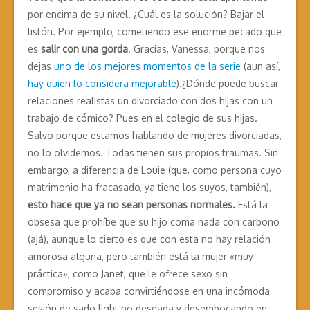
por encima de su nivel. ¿Cuál es la solución? Bajar el
listón. Por ejemplo, cometiendo ese enorme pecado que
es
salir con una gorda
. Gracias, Vanessa, porque nos
dejas
uno de los mejores momentos de la serie
(aun así,
hay quien lo considera mejorable
).¿Dónde puede buscar
relaciones realistas un divorciado con dos hijas con un
trabajo de cómico? Pues en el colegio de sus hijas.
Salvo porque estamos hablando de mujeres divorciadas,
no lo olvidemos. Todas tienen sus propios traumas. Sin
embargo, a diferencia de Louie (que, como persona cuyo
matrimonio ha fracasado, ya tiene los suyos, también),
esto hace que ya no sean personas normales.
Está la
obsesa que prohíbe que su hijo coma nada con carbono
(ajá), aunque lo cierto es que con esta no hay relación
amorosa alguna, pero también está la mujer «muy
práctica», como Janet, que le ofrece sexo sin
compromiso y acaba convirtiéndose en una incómoda
sesión de sado light no deseada y desembocando en