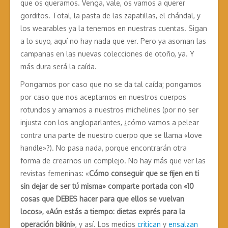
que os queramos. Venga, vale, os vamos a querer
gorditos. Total, la pasta de las zapatillas, el chándal, y
los wearables ya la tenemos en nuestras cuentas. Sigan
a lo suyo, aquí no hay nada que ver. Pero ya asoman las
campanas en las nuevas colecciones de otoño, ya. Y
más dura será la caída.
Pongamos por caso que no se da tal caída; pongamos
por caso que nos aceptamos en nuestros cuerpos
rotundos y amamos a nuestros michelines (por no ser
injusta con los angloparlantes, ¿cómo vamos a pelear
contra una parte de nuestro cuerpo que se llama «love
handle»?). No pasa nada, porque encontrarán otra
forma de crearnos un complejo. No hay más que ver las
revistas femeninas: «
Cómo conseguir que se fijen en ti
sin dejar de ser tú misma» comparte portada con «10
cosas que DEBES hacer para que ellos se vuelvan
locos», «Aún estás a tiempo: dietas exprés para la
operación bikini»
, y así. Los medios
critican
y
ensalzan