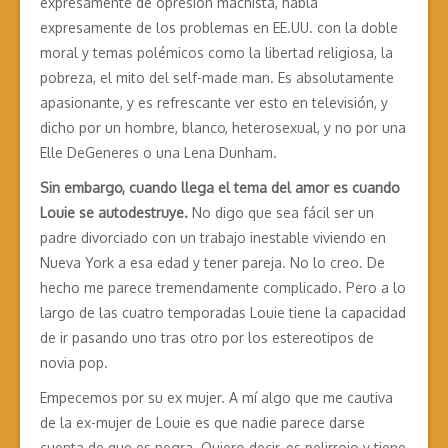
expresamente de opresión machista, habla
expresamente de los problemas en EE.UU. con la doble
moral y temas polémicos como la libertad religiosa, la
pobreza, el mito del self-made man. Es absolutamente
apasionante, y es refrescante ver esto en televisión, y
dicho por un hombre, blanco, heterosexual, y no por una
Elle DeGeneres o una Lena Dunham.
Sin embargo, cuando llega el tema del amor es cuando
Louie se autodestruye.
No digo que sea fácil ser un
padre divorciado con un trabajo inestable viviendo en
Nueva York a esa edad y tener pareja. No lo creo. De
hecho me parece tremendamente complicado. Pero a lo
largo de las cuatro temporadas Louie tiene la capacidad
de ir pasando uno tras otro por los estereotipos de
novia pop.
Empecemos por su ex mujer. A mí algo que me cautiva
de la ex-mujer de Louie es que nadie parece darse
cuenta de que es negra. Quiero decir, es pelirrojo y tiene