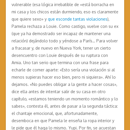
vulnerable (esa lógica irrebatible de «está borracha en
mi casa y los chicos están durmiendo, eso es claramente
que quiere sexo» y
que esconde tantas violaciones
),
Pamela rechaza a Louie. Como castigo, vuelve con su ex
(que ya ha demostrado ser incapaz de mantener una
relación) dejándolo todo y yéndose a París… Para volver
a fracasar y, de nuevo en Nueva York, tener un cierto
desencuentro con Louie después de su ruptura con
Amia. Uno tan serio que termina con una frase para
echarle de comer aparte: «Esto sería una violación si al
menos supieras hacer eso bien, pero ni siquiera». Ahí lo
dejamos. «No puedes obligar a la gente a hacer cosas»,
dice ella antes de intentar salir de su casa en otro
capítulo, «estamos teniendo un momento romántico y lo
sabes», contesta él, antes de pasar a la segunda táctica:
el chantaje emocional, que, afortunadamente,
desemboca en que Pamela le enseña la ropa interior y
le pide que él haga lo mismo. Yupi. Por fin, se acuestan