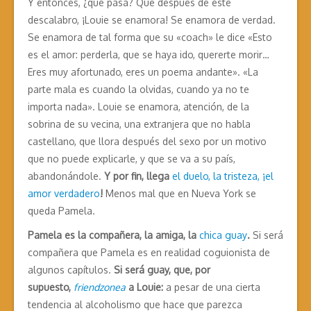
Y entonces, ¿qué pasa? Que después de este
descalabro, ¡Louie se enamora! Se enamora de verdad.
Se enamora de tal forma que su «coach» le dice «Esto
es el amor: perderla, que se haya ido, quererte morir…
Eres muy afortunado, eres un poema andante». «La
parte mala es cuando la olvidas, cuando ya no te
importa nada». Louie se enamora, atención, de la
sobrina de su vecina, una extranjera que no habla
castellano, que llora después del sexo por un motivo
que no puede explicarle, y que se va a su país,
abandonándole.
Y por fin, llega
el duelo, la tristeza, ¡el
amor verdadero
!
Menos mal que en Nueva York se
queda Pamela.
Pamela es la compañera, la amiga, la
chica guay
.
Si será
compañera que Pamela es en realidad coguionista de
algunos capítulos.
Si será guay, que, por
supuesto,
friendzonea
a Louie:
a pesar de una cierta
tendencia al alcoholismo que hace que parezca