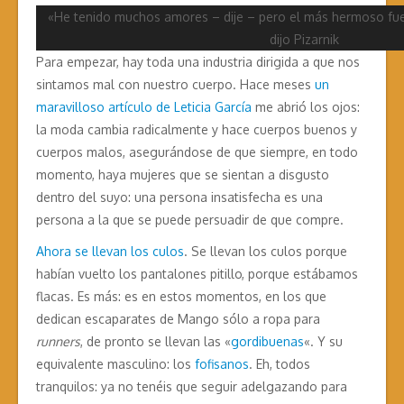
«He tenido muchos amores – dije – pero el más hermoso fue
dijo Pizarnik
Para empezar, hay toda una industria dirigida a que nos
sintamos mal con nuestro cuerpo. Hace meses
un
maravilloso artículo de Leticia García
me abrió los ojos:
la moda cambia radicalmente y hace cuerpos buenos y
cuerpos malos, asegurándose de que siempre, en todo
momento, haya mujeres que se sientan a disgusto
dentro del suyo: una persona insatisfecha es una
persona a la que se puede persuadir de que compre.
Ahora se llevan los culos
. Se llevan los culos porque
habían vuelto los pantalones pitillo, porque estábamos
flacas. Es más: es en estos momentos, en los que
dedican escaparates de Mango sólo a ropa para
runners
, de pronto se llevan las «
gordibuenas
«. Y su
equivalente masculino: los
fofisanos
. Eh, todos
tranquilos: ya no tenéis que seguir adelgazando para