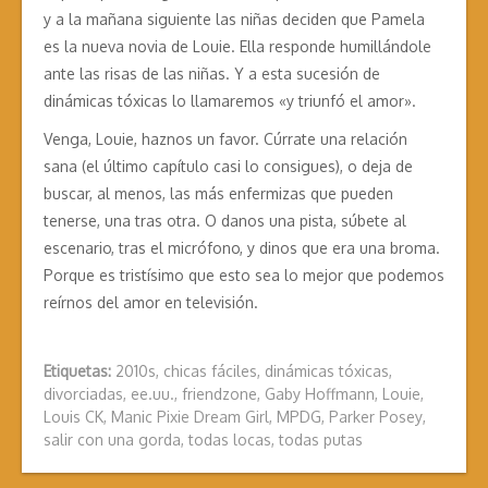
y a la mañana siguiente las niñas deciden que Pamela
es la nueva novia de Louie. Ella responde humillándole
ante las risas de las niñas. Y a esta sucesión de
dinámicas tóxicas lo llamaremos «y triunfó el amor».
Venga, Louie, haznos un favor. Cúrrate una relación
sana (el último capítulo casi lo consigues), o deja de
buscar, al menos, las más enfermizas que pueden
tenerse, una tras otra. O danos una pista, súbete al
escenario, tras el micrófono, y dinos que era una broma.
Porque es tristísimo que esto sea lo mejor que podemos
reírnos del amor en televisión.
Etiquetas:
2010s
,
chicas fáciles
,
dinámicas tóxicas
,
divorciadas
,
ee.uu.
,
friendzone
,
Gaby Hoffmann
,
Louie
,
Louis CK
,
Manic Pixie Dream Girl
,
MPDG
,
Parker Posey
,
salir con una gorda
,
todas locas
,
todas putas