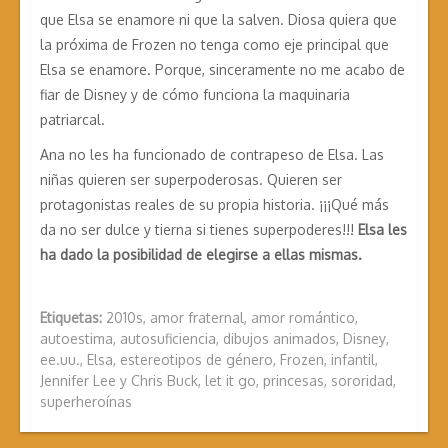
que Elsa se enamore ni que la salven. Diosa quiera que
la próxima de Frozen no tenga como eje principal que
Elsa se enamore. Porque, sinceramente no me acabo de
fiar de Disney y de cómo funciona la maquinaria
patriarcal.
Ana no les ha funcionado de contrapeso de Elsa. Las
niñas quieren ser superpoderosas. Quieren ser
protagonistas reales de su propia historia. ¡¡¡Qué más
da no ser dulce y tierna si tienes superpoderes!!!
Elsa les
ha dado la posibilidad de elegirse a ellas mismas.
Etiquetas:
2010s
,
amor fraternal
,
amor romántico
,
autoestima
,
autosuficiencia
,
dibujos animados
,
Disney
,
ee.uu.
,
Elsa
,
estereotipos de género
,
Frozen
,
infantil
,
Jennifer Lee y Chris Buck
,
let it go
,
princesas
,
sororidad
,
superheroínas