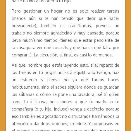
nadie ha ido a recoger a tu hijo.
Pero gestionar un hogar no es solo realizar tareas
(menos aún si te han tenido que decir qué hacer
previamente), también es planificarlas, prever… un
trabajo no siempre agradecido y muy cansado, porque
lleva muchísimo tiempo (tienes que estar pendiente de
la casa para ver qué cosas hay que hacer, qué falta por
comprar…). La ejecución, al final, es casi lo de menos.
Así que, hombre que estás leyendo esto, si el reparto de
las tareas en tu hogar no está equilibrado (venga, haz
un esfuerzo y piensa no ya qué tareas haces
habitualmente, sino si sabes siquiera dónde se guardan
las sábanas o cómo se pone una lavadora), sé tú quien
toma la iniciativa, no esperes a que tu madre o tu
compañera (o tu hija, incluso) venga a decírtelo, porque
eso también es agotador: no disfrutamos llamándoos la
atención o dándoos órdenes, creedme. Y no penséis en
el reparto de tareas como un «yo te ayudo», porque se