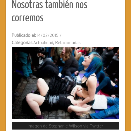
Nosotras también nos
corremos
Publicado el:
14/02/2015
/
Categorías:
Actualidad
,
Relacionadas
Imagen de Stephanie Wilson via Twitter