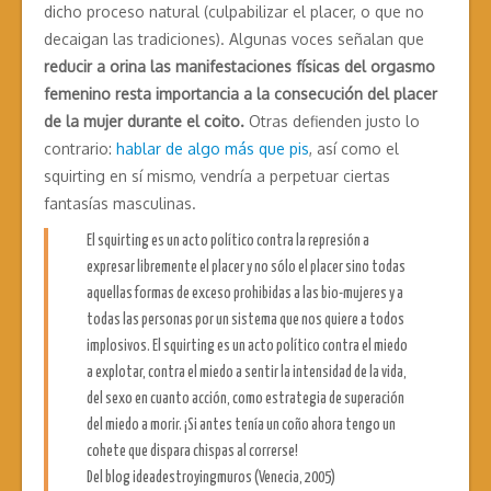
dicho proceso natural (culpabilizar el placer, o que no
decaigan las tradiciones). Algunas voces señalan que
reducir a orina las manifestaciones físicas del orgasmo
femenino resta importancia a la consecución del placer
de la mujer durante el coito.
Otras defienden justo lo
contrario:
hablar de algo más que pis
, así como el
squirting en sí mismo, vendría a perpetuar ciertas
fantasías masculinas.
El squirting es un acto político contra la represión a
expresar libremente el placer y no sólo el placer sino todas
aquellas formas de exceso prohibidas a las bio-mujeres y a
todas las personas por un sistema que nos quiere a todos
implosivos. El squirting es un acto político contra el miedo
a explotar, contra el miedo a sentir la intensidad de la vida,
del sexo en cuanto acción, como estrategia de superación
del miedo a morir. ¡Si antes tenía un coño ahora tengo un
cohete que dispara chispas al correrse!
Del blog ideadestroyingmuros (Venecia, 2005)