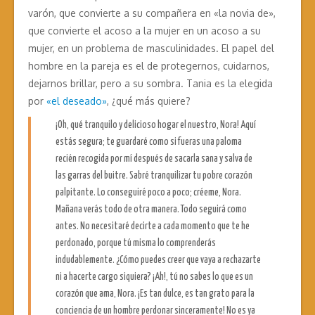
varón, que convierte a su compañera en «la novia de»,
que convierte el acoso a la mujer en un acoso a su
mujer, en un problema de masculinidades. El papel del
hombre en la pareja es el de protegernos, cuidarnos,
dejarnos brillar, pero a su sombra. Tania es la elegida
por
«el deseado»
, ¿qué más quiere?
¡Oh, qué tranquilo y delicioso hogar el nuestro, Nora! Aquí
estás segura; te guardaré como si fueras una paloma
recién recogida por mí después de sacarla sana y salva de
las garras del buitre. Sabré tranquilizar tu pobre corazón
palpitante. Lo conseguiré poco a poco; créeme, Nora.
Mañana verás todo de otra manera. Todo seguirá como
antes. No necesitaré decirte a cada momento que te he
perdonado, porque tú misma lo comprenderás
indudablemente. ¿Cómo puedes creer que vaya a rechazarte
ni a hacerte cargo siquiera? ¡Ah!, tú no sabes lo que es un
corazón que ama, Nora. ¡Es tan dulce, es tan grato para la
conciencia de un hombre perdonar sinceramente! No es ya