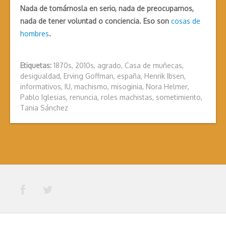
Nada de tomárnosla en serio, nada de preocuparnos,
nada de tener voluntad o conciencia. Eso son
cosas de
hombres
.
Etiquetas:
1870s
,
2010s
,
agrado
,
Casa de muñecas
,
desigualdad
,
Erving Goffman
,
españa
,
Henrik Ibsen
,
informativos
,
IU
,
machismo
,
misoginia
,
Nora Helmer
,
Pablo Iglesias
,
renuncia
,
roles machistas
,
sometimiento
,
Tania Sánchez