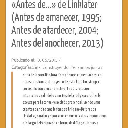
«Antes de…» de Linklater
(Antes de amanecer, 1995;
Antes de atardecer, 2004;
Antes del anochecer, 2013)
Publicado el:
10/06/2015
/
Categorías:
Cine
,
Construyendo
,
Pensamos juntas
Nota de la coordinadora: Como hemos comentado ya en
otras ocasiones, el proyecto de este blog fue siempre
concebido como uno colectivo. En esta ocasión
intentamos salir de los límites de la red y aprovechar la
excusa para hacer un «cineclub» presencial, viendo unas
cuantas de nosotras la famosa trilogía «Before» de
Linklater, para luego poner en común nuestras impresiones
a lo largo del visionado en forma de diálogo; un nuevo