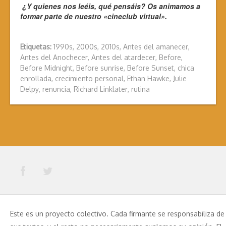
¿Y quienes nos leéis, qué pensáis? Os animamos a
formar parte de nuestro «cineclub virtual».
Etiquetas:
1990s
,
2000s
,
2010s
,
Antes del amanecer
,
Antes del Anochecer
,
Antes del atardecer
,
Before
,
Before Midnight
,
Before sunrise
,
Before Sunset
,
chica
enrollada
,
crecimiento personal
,
Ethan Hawke
,
Julie
Delpy
,
renuncia
,
Richard Linklater
,
rutina
Este es un proyecto colectivo. Cada firmante se responsabiliza de