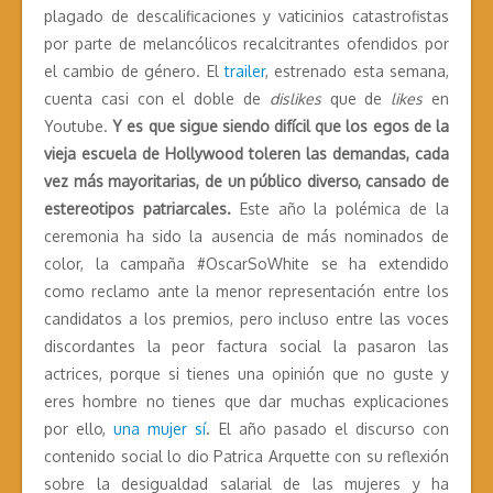
plagado de descalificaciones y vaticinios catastrofistas
por parte de melancólicos recalcitrantes ofendidos por
el cambio de género. El
trailer
, estrenado esta semana,
cuenta casi con el doble de
dislikes
que de
likes
en
Youtube.
Y es que sigue siendo difícil que los egos de la
vieja escuela de Hollywood toleren las demandas, cada
vez más mayoritarias, de un público diverso, cansado de
estereotipos patriarcales.
Este año la polémica de la
ceremonia ha sido la ausencia de más nominados de
color, la campaña #OscarSoWhite se ha extendido
como reclamo ante la menor representación entre los
candidatos a los premios, pero incluso entre las voces
discordantes la peor factura social la pasaron las
actrices, porque si tienes una opinión que no guste y
eres hombre no tienes que dar muchas explicaciones
por ello,
una mujer sí
. El año pasado el discurso con
contenido social lo dio Patrica Arquette con su reflexión
sobre la desigualdad salarial de las mujeres y ha