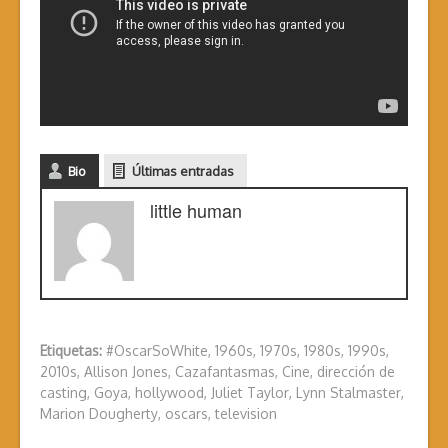
Bio
Últimas entradas
little human
Etiquetas:
#OscarSoWhite
,
1960s
,
1970s
,
1980s
,
1990s
,
2010s
,
Allison Jones
,
Cazafantasmas
,
Cine
,
dirección de
casting
,
Goya
,
hollywood
,
Juliet Taylor
,
Lynn Stalmaster
,
Marion Dougherty
,
oscars
,
television