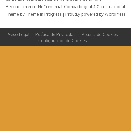
Reconocimiento-NoComercial-CompartirIgual 4.0 Internacional. |
Theme by
Theme in Progress
|
Proudly powered by WordPress
Aviso Legal
Política de Privacidad
Política de Cookies
Configuración de Cookies