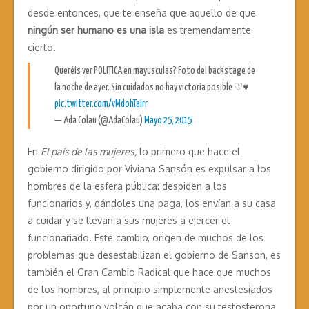
desde entonces, que te enseña que aquello de que
ningún ser humano es una isla
es tremendamente
cierto.
Queréis ver POLITICA en mayusculas? Foto del backstage de
la noche de ayer. Sin cuidados no hay victoria posible ♡♥
pic.twitter.com/vMdohTaIrr
— Ada Colau (@AdaColau)
Mayo 25, 2015
En
El país de las mujeres,
lo primero que hace el
gobierno dirigido por Viviana Sansón es expulsar a los
hombres de la esfera pública: despiden a los
funcionarios y, dándoles una paga, los envían a su casa
a cuidar y se llevan a sus mujeres a ejercer el
funcionariado. Este cambio, origen de muchos de los
problemas que desestabilizan el gobierno de Sanson, es
también el Gran Cambio Radical que hace que muchos
de los hombres, al principio simplemente anestesiados
por un oportuno volcán que acaba con su testosterona,