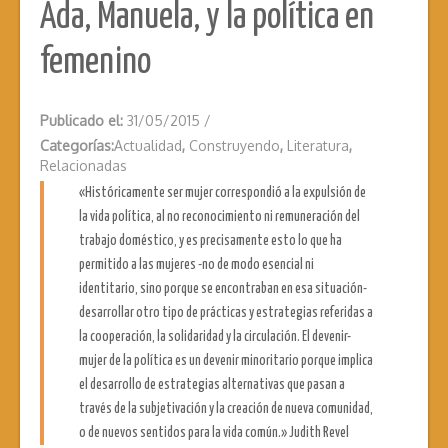
Ada, Manuela, y la política en
femenino
Publicado el:
31/05/2015
/
Categorías:
Actualidad
,
Construyendo
,
Literatura
,
Relacionadas
«Históricamente ser mujer correspondió a la expulsión de
la vida política, al no reconocimiento ni remuneración del
trabajo doméstico, y es precisamente esto lo que ha
permitido a las mujeres -no de modo esencial ni
identitario, sino porque se encontraban en esa situación-
desarrollar otro tipo de prácticas y estrategias referidas a
la cooperación, la solidaridad y la circulación. El devenir-
mujer de la política es un devenir minoritario porque implica
el desarrollo de estrategias alternativas que pasan a
través de la subjetivación y la creación de nueva comunidad,
o de nuevos sentidos para la vida común.» Judith Revel