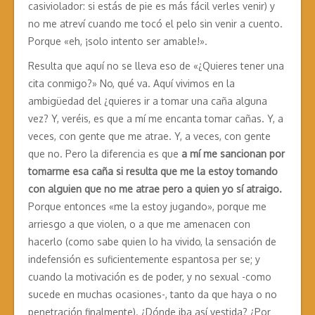
casiviolador: si estás de pie es más fácil verles venir) y
no me atreví cuando me tocó el pelo sin venir a cuento.
Porque «eh, ¡solo intento ser amable!».
Resulta que aquí no se lleva eso de «¿Quieres tener una
cita conmigo?» No, qué va. Aquí vivimos en la
ambigüedad del ¿quieres ir a tomar una caña alguna
vez? Y, veréis, es que a mí me encanta tomar cañas. Y, a
veces, con gente que me atrae. Y, a veces, con gente
que no. Pero la diferencia es que
a mí me sancionan por
tomarme esa caña si resulta que me la estoy tomando
con alguien que no me atrae pero a quien yo sí atraigo.
Porque entonces «me la estoy jugando», porque me
arriesgo a que violen, o a que me amenacen con
hacerlo (como sabe quien lo ha vivido, la sensación de
indefensión es suficientemente espantosa per se; y
cuando la motivación es de poder, y no sexual -como
sucede en muchas ocasiones-, tanto da que haya o no
penetración finalmente). ¿Dónde iba así vestida? ¿Por