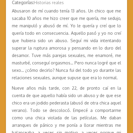
Categorías:
Historias reales
Abusaron de mí cuando tenía 13 años. Un chico que me
sacaba 10 años me hizo creer que me quería, me sedujo,
me manipuló y abusó de mí. Yo le quería y creí que lo
quería todo en consecuencia. Aquello pasó y yo no creí
que hubiera sido un abuso. Seguí mi vida intentando
superar la ruptura amorosa y pensando en lo duro del
desamor. Tuve más parejas sexuales, me enamoré, me
masturbé, conseguí orgasmos… Pero nunca logré que el
sexo… ¿cómo decirlo? Nunca fui del todo yo durante las
relaciones sexuales, aunque supuse que era lo normal.
Nueve años más tarde, con 22, de pronto caí en la
cuenta de que aquello había sido un abuso y de que ese
chico era un jodido pederasta (abusó de otra chica aquel
verano). Todo se descolocó. Empecé a comportarme
como una chica violada de las películas. Me daban
arranques de pánico y me ponía a llorar mientras me
balanceaba, a veces sin motivo, a veces porque mi