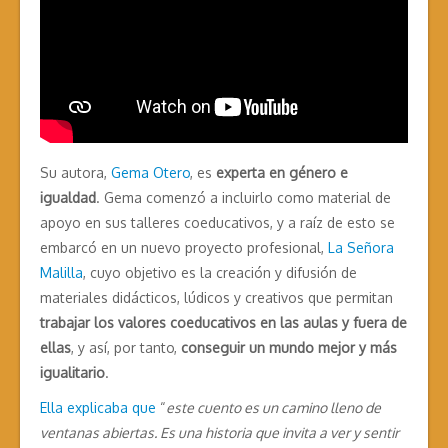
Su autora,
Gema Otero
, es
experta en género e
igualdad
. Gema comenzó a incluirlo como material de
apoyo en sus talleres coeducativos, y a raíz de esto se
embarcó en un nuevo proyecto profesional,
La Señora
Malilla
, cuyo objetivo es la creación y difusión de
materiales didácticos, lúdicos y creativos que permitan
trabajar los valores coeducativos en las aulas y fuera de
ellas
, y así, por tanto,
conseguir un mundo mejor y más
igualitario
.
Ella explicaba que
“
este cuento es un camino lleno de
ventanas abiertas. Es una historia que invita a ver y sentir