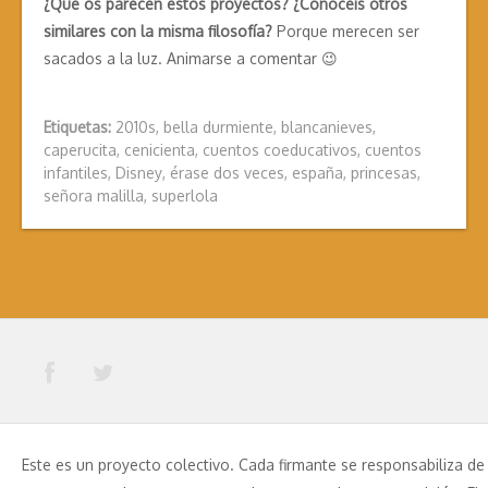
¿Qué os parecen estos proyectos? ¿Conocéis otros
similares con la misma filosofía?
Porque merecen ser
sacados a la luz. Animarse a comentar 😉
Etiquetas:
2010s
,
bella durmiente
,
blancanieves
,
caperucita
,
cenicienta
,
cuentos coeducativos
,
cuentos
infantiles
,
Disney
,
érase dos veces
,
españa
,
princesas
,
señora malilla
,
superlola
Este es un proyecto colectivo. Cada firmante se responsabiliza de