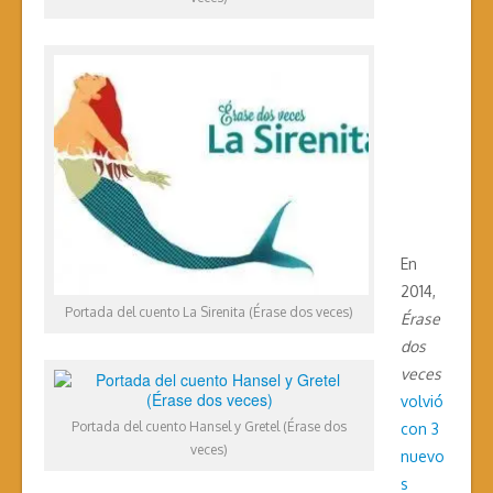
En
2014,
Portada del cuento La Sirenita (Érase dos veces)
Érase
dos
veces
volvió
Portada del cuento Hansel y Gretel (Érase dos
con 3
veces)
nuevo
s