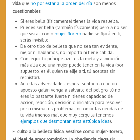
vida
que
no por estar a la orden del día
son menos
cuestionables
:
Si eres bella (físicamente) tienes la vida resuelta.
Puedes ser bella (también físicamente) pero a no ser
que vistas como
mujer-florero
nadie se fijará en ti,
serás invisible.
De otro tipo de belleza que no sea tan evidente,
mejor ni hablamos, no importa ni tiene cabida.
Conseguir tu príncipe azul es la meta y aspiración
más alta que una mujer puede tener en la vida (por
supuesto, es él quien te elije a ti, tú aceptas sin
rechistar).
Ante las adversidades, espera sentada a que un
apuesto galán venga a salvarte del peligro, tú no
eres lo bastante fuerte ni tienes capacidad de
acción, reacción, decisión o iniciativa para resolver
por ti misma tus problemas ni tomar las riendas de
tu vida (menos mal que muy cerquita tenemos
ejemplos que desmontan esta estúpida idea
).
El
culto a la belleza física
,
vestirse como mujer-florero
,
el
ideal de amor romántico
, la
obediencia ciega
sin