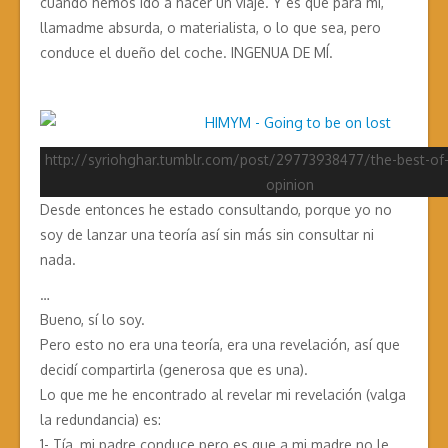
cuando hemos ido a hacer un viaje. Y es que para mí,
llamadme absurda, o materialista, o lo que sea, pero
conduce el dueño del coche. INGENUA DE MÍ.
http://syriohghar.tumblr.com/post/29773938477/the-best-of
opinion
Desde entonces he estado consultando, porque yo no
soy de lanzar una teoría así sin más sin consultar ni
nada.
…
Bueno, sí lo soy.
Pero esto no era una teoría, era una revelación, así que
decidí compartirla (generosa que es una).
Lo que me he encontrado al revelar mi revelación (valga
la redundancia) es:
1- Tía, mi padre conduce pero es que a mi madre no le