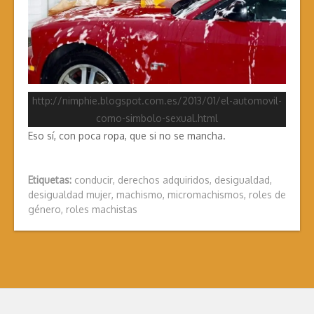
http://nimphie.blogspot.com.es/2013/01/el-automovil-
como-simbolo-sexual.html
Eso sí, con poca ropa, que si no se mancha.
Etiquetas:
conducir
,
derechos adquiridos
,
desigualdad
,
desigualdad mujer
,
machismo
,
micromachismos
,
roles de
género
,
roles machistas