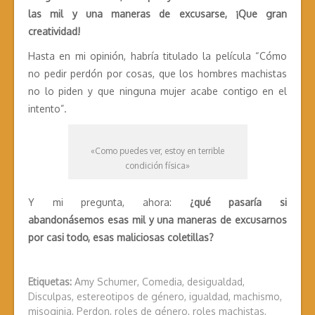
las mil y una maneras de excusarse, ¡Que gran
creatividad!
Hasta en mi opinión, habría titulado la película “Cómo
no pedir perdón por cosas, que los hombres machistas
no lo piden y que ninguna mujer acabe contigo en el
intento”.
«Como puedes ver, estoy en terrible
condición física»
Y mi pregunta, ahora:
¿qué pasaría si
abandonásemos esas mil y una maneras de excusarnos
por casi todo, esas maliciosas coletillas?
Etiquetas:
Amy Schumer
,
Comedia
,
desigualdad
,
Disculpas
,
estereotipos de género
,
igualdad
,
machismo
,
misoginia
,
Perdon
,
roles de género
,
roles machistas
,