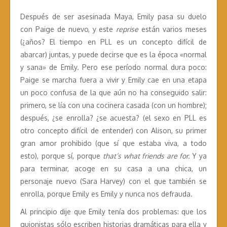
Después de ser asesinada Maya, Emily pasa su duelo
con Paige de nuevo, y este
reprise
están varios meses
(¿años? El tiempo en PLL es un concepto difícil de
abarcar) juntas, y puede decirse que es la época «normal
y sana» de Emily. Pero ese período normal dura poco:
Paige se marcha fuera a vivir y Emily cae en una etapa
un poco confusa de la que aún no ha conseguido salir:
primero, se lía con una cocinera casada (con un hombre);
después, ¿se enrolla? ¿se acuesta? (el sexo en PLL es
otro concepto difícil de entender) con Alison, su primer
gran amor prohibido (que sí que estaba viva, a todo
esto), porque sí, porque
that’s what friends are for.
Y ya
para terminar, acoge en su casa a una chica, un
personaje nuevo (Sara Harvey) con el que también se
enrolla, porque Emily es Emily y nunca nos defrauda.
Al principio dije que Emily tenía dos problemas: que los
guionistas sólo escriben historias dramáticas para ella y