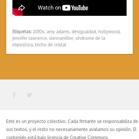
Etiquetas:
2010s
,
amy adams
,
desigualdad
,
hollywood
,
jennifer lawrence
,
siennamiller
,
síndrome de la
impostora
,
techo de cristal
Este es un proyecto colectivo. Cada firmante se responsabiliza de
sus textos, y el resto no necesariamente avalamos su opinión. El
contenido está bajo licencia de Creative Commons