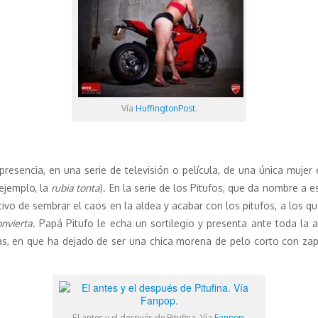
Vía
HuffingtonPost
.
a presencia, en una serie de televisión o película, de una única m
ejemplo, la
rubia tonta
). En la serie de los Pitufos, que da nombre a es
vo de sembrar el caos en la aldea y acabar con los pitufos, a los que
nvierta
. Papá Pitufo le echa un sortilegio y presenta ante toda la a
as, en que ha dejado de ser una chica morena de pelo corto con zap
El antes y el después de Pitufina. Vía
Fanpop
.