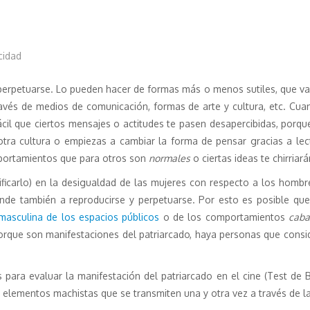
cidad
perpetuarse. Lo pueden hacer de formas más o menos sutiles, que van
vés de medios de comunicación, formas de arte y cultura, etc. Cu
cil que ciertos mensajes o actitudes te pasen desapercibidas, porqu
otra cultura o empiezas a cambiar la forma de pensar gracias a lect
omportamientos que para otros son
normales
o ciertas ideas te chirriará
ificarlo) en la desigualdad de las mujeres con respecto a los hombr
ende también a reproducirse y perpetuarse. Por esto es posible que,
 masculina de los espacios públicos
o de los comportamientos
caba
orque son manifestaciones del patriarcado, haya personas que consi
ara evaluar la manifestación del patriarcado en el cine (Test de Bec
 elementos machistas que se transmiten una y otra vez a través de la