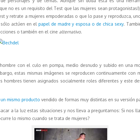
de personajes y de temas. Aunque sin duda ésta es una herramie
que no es un requisito del Test que las mujeres sean protagonistas!)
l test y retrate a mujeres empoderadas o que lo pase y reproduzca, un
 sólo actúen en el
papel de madre y esposa o de chica sexy
. Tambi
ucciones o también en el cine
alternativo.
un hombre con el culo en pompa, medio desnudo y subido en una 
 embargo, estas mismas imágenes se reproducen continuamente con
os hombres tienen asignados socialmente roles diferentes y este de
r
un mismo producto
vendido de formas muy distintas en su versión p
sacar a la luz estas situaciones y nos lleva a preguntarnos: Si nos l
ocurre lo mismo cuando se trata de mujeres?