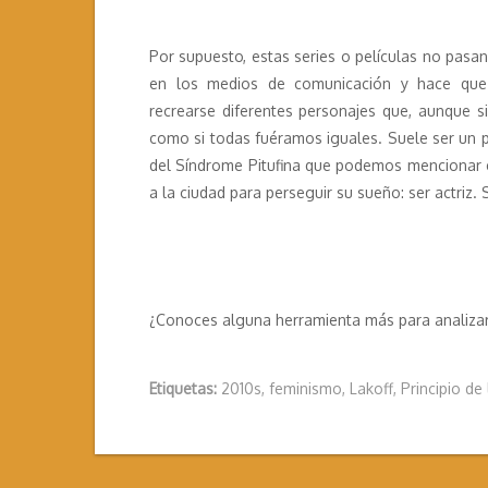
Por supuesto, estas series o películas no pasa
en los medios de comunicación y hace que
recrearse diferentes personajes que, aunque 
como si todas fuéramos iguales. Suele ser un 
del Síndrome Pitufina que podemos mencionar e
a la ciudad para perseguir su sueño: ser actriz. 
¿Conoces alguna herramienta más para analizar 
Etiquetas:
2010s
,
feminismo
,
Lakoff
,
Principio de 