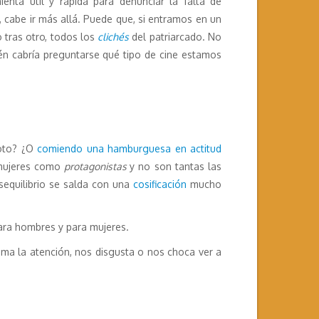
nta útil y rápida para denunciar la falta de
, cabe ir más allá. Puede que, si entramos en un
o tras otro, todos los
clichés
del patriarcado. No
én cabría preguntarse qué tipo de cine estamos
moto? ¿O
comiendo una hamburguesa en actitud
 mujeres como
protagonistas
y no son tantas las
sequilibrio se salda con una
cosificación
mucho
ara hombres y para mujeres.
lama la atención, nos disgusta o nos choca ver a