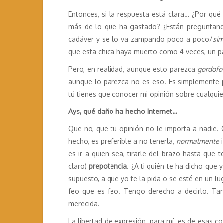
Entonces, si la respuesta está clara… ¿Por qu
más de lo que ha gastado? ¿Están preguntand
cadáver y se lo va zampando poco a poco/
sim
que esta chica haya muerto como 4 veces, un pa
Pero, en realidad, aunque esto parezca
gordofo
aunque lo parezca no es eso. Es simplemente p
tú tienes que conocer mi opinión sobre cualquie
Ays, qué daño ha hecho Internet…
Que no, que tu opinión no le importa a nadie. 
hecho, es preferible a no tenerla,
normalmente
i
es ir a quien sea, tirarle del brazo hasta que 
claro)
prepotencia
. ¿A ti quién te ha dicho qu
supuesto, a que yo te la pida o se esté en un l
feo que es feo. Tengo derecho a decirlo. Tam
merecida.
La libertad de expresión, para mí, es de esas 