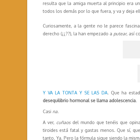
resulta que la amiga muerta al principio era 
todos los demás por lo que fuera, y va y deja ell
Curiosamente, a la gente no le parece fascin
derecho (¿¿??), la han empezado a
putear
, así 
Y VA LA TONTA Y SE LAS DA
. Que ha estad
desequilibrio hormonal se llama adolescencia
.
Casi
na
.
A ver,
cuñaos
del mundo que tenéis que opina
tiroides está fatal y gastas menos. Que sí, q
tanto. Ya. Pero la fórmula sigue siendo la mis