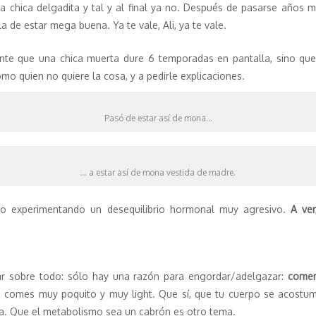
una chica delgadita y tal y al final ya no. Después de pasarse años
a de estar mega buena. Ya te vale, Ali, ya te vale.
ante que una chica muerta dure 6 temporadas en pantalla, sino que
como quien no quiere la cosa, y a pedirle explicaciones.
Pasó de estar así de mona…
… a estar así de mona vestida de madre.
o experimentando un desequilibrio hormonal muy agresivo.
A ver
r sobre todo: sólo hay una razón para engordar/adelgazar:
comer
ue comes muy poquito y muy light. Que sí, que tu cuerpo se acostumb
ma. Que el metabolismo sea un cabrón es otro tema.