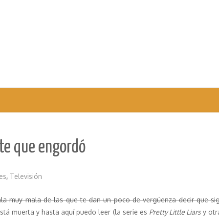
nte que engordó
es
,
Televisión
a muy mala de las que te dan un poco de vergüenza decir que si
stá muerta y hasta aquí puedo leer (la serie es
Pretty Little Liars
y otr