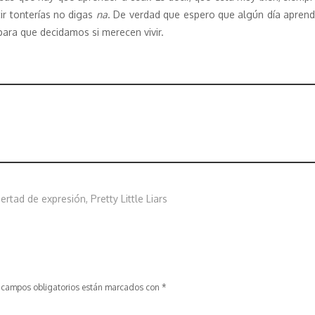
cir tonterías no digas
na
. De verdad que espero que algún día aprenda
para que decidamos si merecen vivir.
bertad de expresión
,
Pretty Little Liars
 campos obligatorios están marcados con
*