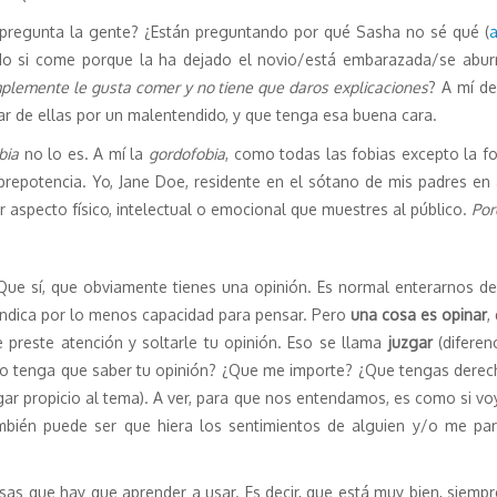
é pregunta la gente? ¿Están preguntando por qué Sasha no sé qué (
a
o si come porque la ha dejado el novio/está embarazada/se aburr
plemente le gusta comer y no tiene que daros explicaciones
? A mí d
r de ellas por un malentendido, y que tenga esa buena cara.
bia
no lo es. A mí la
gordofobia
, como todas las fobias excepto la 
repotencia. Yo, Jane Doe, residente en el sótano de mis padres e
r aspecto físico, intelectual o emocional que muestres al público.
Por
Que sí, que obviamente tienes una opinión. Es normal enterarnos de
ndica por lo menos capacidad para pensar. Pero
una cosa es opinar
,
te preste atención y soltarle tu opinión. Eso se llama
juzgar
(diferen
e yo tenga que saber tu opinión? ¿Que me importe? ¿Que tengas dere
ugar propicio al tema). A ver, para que nos entendamos, es como si voy
bién puede ser que hiera los sentimientos de alguien y/o me par
cosas que hay que aprender a usar. Es decir, que está muy bien, siem