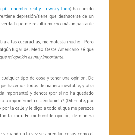
quí su nombre real y su wiki y todo
) ha comido
e/tiene depresión/tiene que deshacerse de un
e verdad que me resulta mucho más impactante
fobia a las cucarachas, me molesta mucho. Pero
n algún lugar del Medio Oeste Americano sé que
que mi opinión es muy importante
.
 cualquier tipo de cosa y tener una opinión. De
 que hacemos todos de manera inevitable, y otra
cia importante) y denota (por si no ha quedado
cho a imponérmela diciéndomela? (Diferente, por
 por la calle y le digo a todo el que me parezca
tan la cara. En mi humilde opinión, de manera
pre y cuando a la vez se aprendan cosas como el