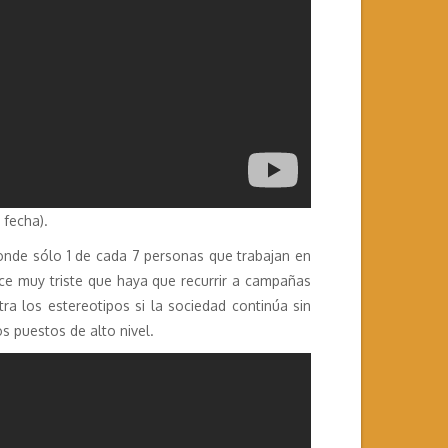
 fecha).
donde sólo 1 de cada 7 personas que trabajan en
ce muy triste que haya que recurrir a campañas
a los estereotipos si la sociedad continúa sin
 puestos de alto nivel.