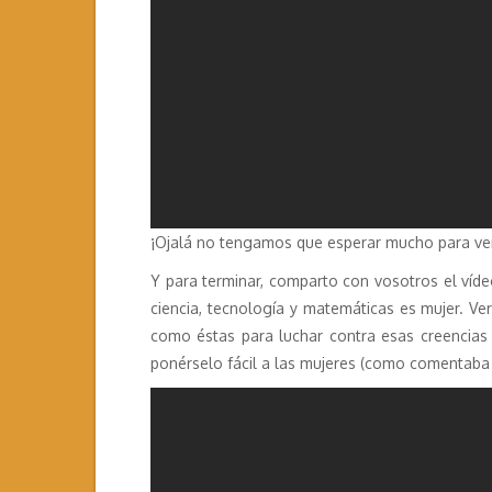
¡Ojalá no tengamos que esperar mucho para ver a
Y para terminar, comparto con vosotros el víde
ciencia, tecnología y matemáticas es mujer. V
como éstas para luchar contra esas creencias 
ponérselo fácil a las mujeres (como comentaba 