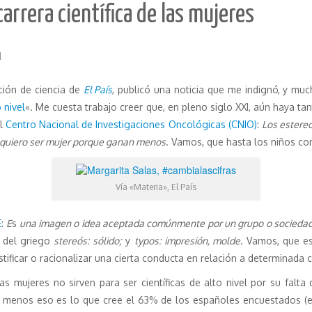
arrera científica de las mujeres
d
cción de ciencia de
El País
, publicó una noticia que me indignó, y muc
 nivel
«. Me cuesta trabajo creer que, en pleno siglo XXI, aún haya t
el
Centro Nacional de Investigaciones Oncológicas (CNIO)
:
Los estere
quiero ser mujer porque ganan menos
. Vamos, que hasta los niños con
Vía «Materia», El País
E
:
E
s
una imagen o idea aceptada comúnmente por un grupo o sociedad
e del griego
stereós:
sólido;
y
typos:
impresión, molde
. Vamos, que e
tificar o racionalizar una cierta conducta en relación a determinada c
s mujeres no sirven para ser científicas de alto nivel por su falta d
. Al menos eso es lo que cree el 63% de los españoles encuestados (