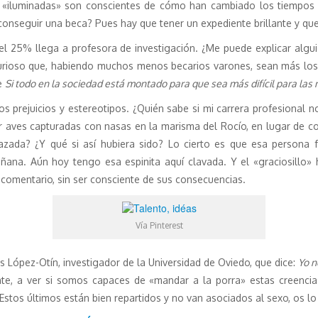
 «iluminadas» son conscientes de cómo han cambiado los tiempos 
conseguir una beca? Pues hay que tener un expediente brillante y qu
el 25% llega a profesora de investigación. ¿Me puede explicar alg
rioso que, habiendo muchos menos becarios varones, sean más los
ue
Si todo en la sociedad está montado para que sea más difícil para las m
s prejuicios y estereotipos. ¿Quién sabe si mi carrera profesional 
 aves capturadas con nasas en la marisma del Rocío, en lugar de con
azada? ¿Y qué si así hubiera sido? Lo cierto es que esa persona
ñana. Aún hoy tengo esa espinita aquí clavada. Y el «graciosillo»
comentario, sin ser consciente de sus consecuencias.
Vía Pinterest
 López-Otín, investigador de la Universidad de Oviedo, que dice:
Yo n
nte, a ver si somos capaces de «mandar a la porra» estas creencia
stos últimos están bien repartidos y no van asociados al sexo, os l