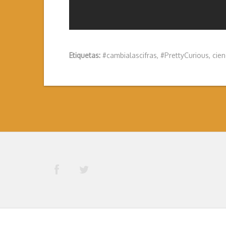
Etiquetas:
#cambialascifras
,
#PrettyCurious
,
cien