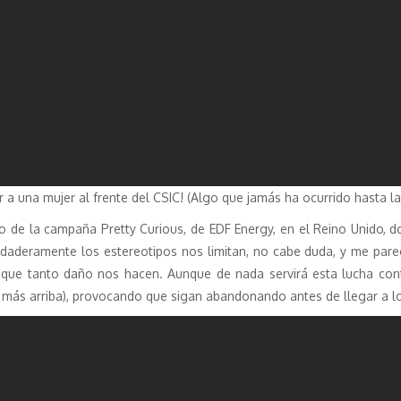
 una mujer al frente del CSIC! (Algo que jamás ha ocurrido hasta la
o de la campaña Pretty Curious, de EDF Energy, en el Reino Unido, 
erdaderamente los estereotipos nos limitan, no cabe duda, y me pare
que tanto daño nos hacen. Aunque de nada servirá esta lucha contr
más arriba), provocando que sigan abandonando antes de llegar a los