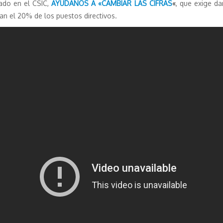
tado en el CSIC,
AYÚDANOS A «CAMBIAR LAS CIFRAS
«
, que exige dar
an el 20% de los puestos directivos.