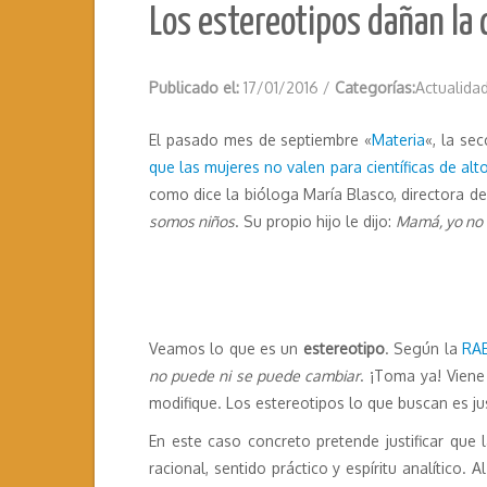
Los estereotipos dañan la c
Publicado el:
17/01/2016
/
Categorías:
Actualida
El pasado mes de septiembre «
Materia
«, la se
que las mujeres no valen para científicas de alto
como dice la bióloga María Blasco, directora d
somos niños
. Su propio hijo le dijo:
Mamá, yo no 
Veamos lo que es un
estereotipo
. Según la
RA
no puede ni se puede cambiar
. ¡Toma ya! Vien
modifique. Los estereotipos lo que buscan es jus
En este caso concreto pretende justificar que la
racional, sentido práctico y espíritu analítico