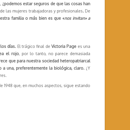
»
,
¿podemos estar seguros de que las cosas han
de las mujeres trabajadoras y profesionales
.
De
uestra familia o más bien es que «
nos invitan» a
los días.
El trágico final de
Victoria Page
es una
ea el rojo
, por lo tanto, no parece demasiada
rece que para nuestra sociedad heteropatriarcal
o a una, preferentemente la biológica, claro.
¿Y
res.
a de 1948 que, en muchos aspectos, sigue estando