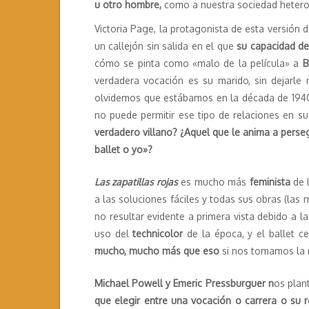
u otro hombre,
como a nuestra sociedad heterop
Victoria Page, la protagonista de esta versión 
un callejón sin salida en el que
su capacidad de
cómo se pinta como «malo de la película» a
B
verdadera vocación es su marido, sin dejarle
olvidemos que estábamos en la década de 1940 
no puede permitir ese tipo de relaciones en s
verdadero villano? ¿Aquel que le anima a perseg
ballet o yo»?
Las zapatillas rojas
es mucho más
feminista
de 
a las soluciones fáciles y todas sus obras (la
no resultar evidente a primera vista debido a l
uso del
technicolor
de la época, y el ballet c
mucho, mucho más que eso
si nos tomamos la m
Michael Powell y Emeric Pressburguer n
os plan
que elegir entre una vocación o carrera o su r