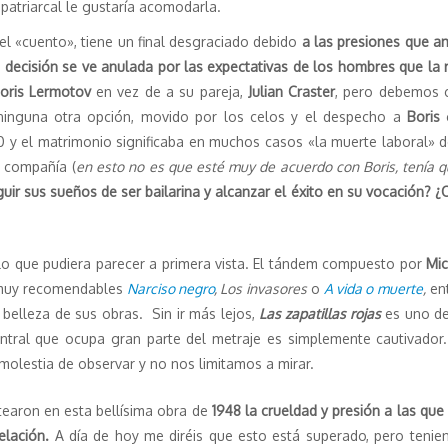
atriarcal le gustaría acomodarla.
del «cuento», tiene un final desgraciado debido
a las presiones que a
 decisión se ve anulada por las expectativas de los hombres que la 
oris Lermotov
en vez de a su pareja,
Julian Craster
, pero debemos c
 ninguna otra opción, movido por los celos y el despecho a
Boris
c
y el matrimonio significaba en muchos casos «la muerte laboral» d
u compañía (
en esto no es que esté muy de acuerdo con Boris, tenía q
uir sus sueños de ser bailarina y alcanzar el éxito en su vocación? ¿O
lo que pudiera parecer a primera vista. El tándem compuesto por
Mic
s muy recomendables
Narciso negro
, Los invasores
o
A vida o muerte
,
ent
a belleza de sus obras. Sin ir más lejos,
Las zapatillas rojas
es uno de
entral que ocupa gran parte del metraje es simplemente cautivador
olestia de observar y no nos limitamos a mirar.
tearon en esta bellísima obra de
1948
la crueldad y presión a las que
elación.
A día de hoy me diréis que esto está superado, pero teni