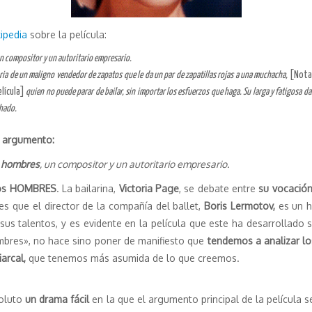
ipedia
sobre la película:
un compositor y un autoritario empresario.
storia de un maligno vendedor de zapatos que le da un par de zapatillas rojas a una muchacha,
[Nota 
elícula]
quien no puede parar de bailar, sin importar los esfuerzos que haga. Su larga y fatigosa d
chado.
l argumento:
s hombres
, un compositor y un autoritario empresario.
 dos HOMBRES
. La bailarina,
Victoria Page
, se debate entre
su vocación
 es que el director de la compañía del ballet,
Boris Lermotov,
es un h
us talentos, y es evidente en la película que este ha desarrollado 
ombres», no hace sino poner de manifiesto que
tendemos a analizar lo
iarcal,
que tenemos más asumida de lo que creemos.
oluto
un drama fácil
en la que el argumento principal de la película 