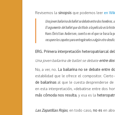
Revisemos la
sinopsis
que podemos leer
en Wik
Una joven bailarina de ballet se debate entre dos hombres, 
El argumento del ballet que da título a la película es la hi
Hans Christian Andersen, cuento en el que se basa la p
recupere los zapatos para entregárselos a algún otro desdi
ERG. Primera interpretación heteropatriarcal de
Una joven bailarina de ballet se debate
entre do
No, a ver, no.
La bailarina no se debate entre
estabilidad que le ofrece el compositor. Cierto
de bailarinas
al que le cuesta desprenderse de s
en esta interpretación, «debatirse entre dos h
más cómoda nos resulta
, y esa es la
heteropatr
Las Zapatillas Rojas
, en todo caso,
no es
en abs