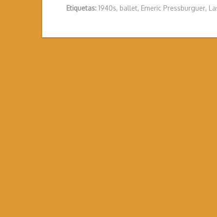
Etiquetas:
1940s
,
ballet
,
Emeric Pressburguer
,
La