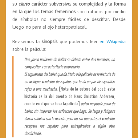
su
cierto
carácter subversivo, su complejidad y la forma
en la que los temas femeninos
son tratados por medio
de símbolos no siempre fáciles de descifrar. Desde
luego, no para el ojo heteropatriacal.
Revisemos la
sinopsis
que podemos leer
en Wikipedia
sobre la película:
Una joven bailarina de ballet se debate entre dos hombres, un
compositor y un autoritario empresario.
El argumento del ballet que da título a la película es la historia de
un maligno vendedor de zapatos que le da un par de zapatillas
rojas a una muchacha,
[Nota de la autora del post: esta
historia es la del cuento de Hans Christian Andersen,
cuento en el que se basa la película]
quien no puede parar de
bailar, sin importar los esfuerzos que haga. Su larga y fatigosa
danza culmina con la muerte, pero no sin que antes el vendedor
recupere los zapatos para entregárselos a algún otro
desdichado.