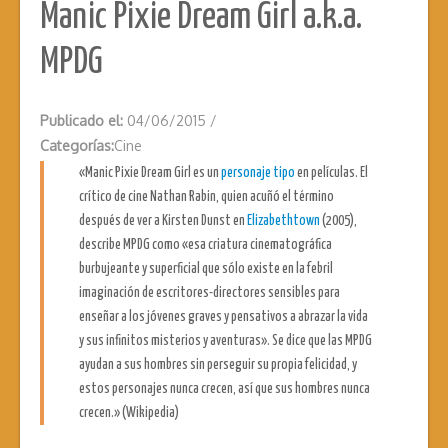
Manic Pixie Dream Girl a.k.a.
MPDG
Publicado el:
04/06/2015
/
Categorías:
Cine
«Manic Pixie Dream Girl es un
personaje tipo
en películas. El
crítico de cine Nathan Rabin, quien acuñó el término
después de ver a Kirsten Dunst en
Elizabethtown
(2005),
describe MPDG como «esa criatura cinematográfica
burbujeante y superficial que sólo existe en la febril
imaginación de escritores-directores sensibles para
enseñar a los jóvenes graves y pensativos a abrazar la vida
y sus infinitos misterios y aventuras». Se dice que las MPDG
ayudan a sus hombres sin perseguir su propia felicidad, y
estos personajes nunca crecen, así que sus hombres nunca
crecen.» (Wikipedia)