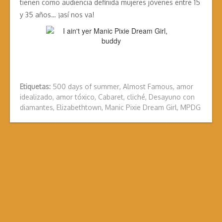
tienen como audiencia definida mujeres jóvenes entre 15
y 35 años… ¡así nos va!
Etiquetas:
500 days of summer
,
Almost Famous
,
amor
idealizado
,
amor tóxico
,
Cabaret
,
cliché
,
Desayuno con
diamantes
,
Elizabethtown
,
Manic Pixie Dream Girl
,
MPDG