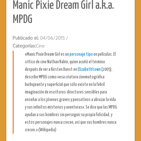
Manic Pixie Dream Girl a.k.a.
MPDG
Publicado el:
04/06/2015
/
Categorías:
Cine
«Manic Pixie Dream Girl es un
personaje tipo
en películas. El
crítico de cine Nathan Rabin, quien acuñó el término
después de ver a Kirsten Dunst en
Elizabethtown
(2005),
describe MPDG como «esa criatura cinematográfica
burbujeante y superficial que sólo existe en la febril
imaginación de escritores-directores sensibles para
enseñar a los jóvenes graves y pensativos a abrazar la vida
y sus infinitos misterios y aventuras». Se dice que las MPDG
ayudan a sus hombres sin perseguir su propia felicidad, y
estos personajes nunca crecen, así que sus hombres nunca
crecen.» (Wikipedia)