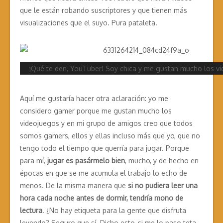
que le están robando suscriptores y que tienen más
visualizaciones que el suyo. Pura pataleta.
¡Qué te den, YouTuber! Soy chica y me gustan mucho los v
Aquí me gustaría hacer otra aclaración: yo me
considero gamer porque me gustan mucho los
videojuegos y en mi grupo de amigos creo que todos
somos gamers, ellos y ellas incluso más que yo, que no
tengo todo el tiempo que querría para jugar. Porque
para mí,
jugar es pasármelo bien
, mucho, y de hecho en
épocas en que se me acumula el trabajo lo echo de
menos. De la misma manera que
si no pudiera leer una
hora cada noche antes de dormir,
tendría mono de
lectura
. ¿No hay etiqueta para la gente que disfruta
leyendo? Seguro que sí. Dicho esto, si me lo paso teta