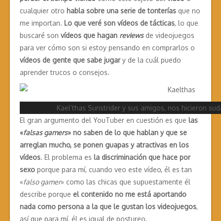
cualquier otro
habla sobre una
serie de tonterías
que no
me importan.
Lo que veré son vídeos de tácticas
, lo que
buscaré son
vídeos que hagan
reviews
de videojuegos
para ver cómo son si estoy pensando en comprarlos o
vídeos de gente que sabe jugar
y de la cuál puedo
aprender trucos o consejos.
Kael’thas Sunstrider y sus amigos, nos hicieron su
El gran argumento del YouTuber en cuestión es que
las
«
falsas gamers
» no saben de lo que hablan y que se
arreglan mucho, se ponen guapas y atractivas en los
vídeos
. El problema es
la discriminación que hace por
sexo
porque para mí, cuando veo este vídeo, él es tan
«
falso gamer
» como las chicas que supuestamente él
describe porque
el contenido no me está aportando
nada como persona a la que le gustan los videojuegos
,
así que para mí, él es igual de postureo.