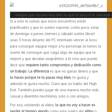
Imagen que resume muy bien lo que te pasa si te cancelan
Si a esto le sumas que estos encuentros están
planificados y que te suelen suponer, como poco, estar
de domingo a jueves (viernes y sábado sueles librar)
unas 5 horas delante del PC intentado vencer al boss
para conseguir equipar mejor a tu personaje (si tienes la
suerte de conseguir que caiga algo de equipo que te
mejore y que decidan asignártelo a ti) creo que puedo
decir que
requiere tanto compromiso y dedicación como
un trabajo
.
La diferencia
es que no ganas dinero y que
lo haces porque te lo pasas muy bien
, te gusta y
además te gusta mucho. Claro que os hablo del High
End. También puedes jugar de una manera mucho más
casual y divertirte muchísimo, solo o con amigos.
Por eso, volviendo al vídeo,
lo que no voy a hacer es
perder
el tiempo viendo
como este sujeto del
vídeo
o