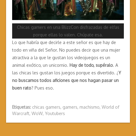
Chicas gamers en una BlizzCon disfrazadas de elfas
porque ellas lo valen. Chúpate esa.
Lo que habría que decirle a este señor es que hay de
todo en viña del Señor. No puedes decir que una mujer
atractiva a la que le gustan los videojuegos es un
animal exótico, un unicornio.
Hay de todo, supéralo
. A
las chicas les gustan los juegos porque es divertido. ¿
Y
no buscamos todos aficiones que nos hagan pasar un
buen rato
? Pues eso.
Etiquetas:
chicas gamers
,
gamers
,
machismo
,
World of
Warcraft
,
WoW
,
Youtubers