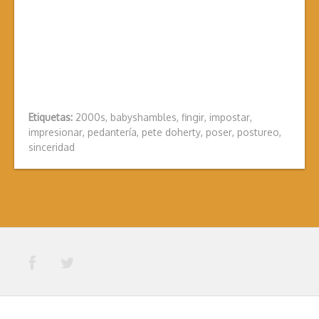
Etiquetas:
2000s
,
babyshambles
,
fingir
,
impostar
,
impresionar
,
pedantería
,
pete doherty
,
poser
,
postureo
,
sinceridad