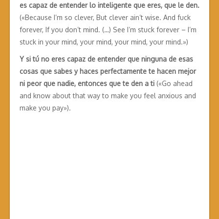
es capaz de entender lo inteligente que eres, que le den.
(«Because I’m so clever, But clever ain’t wise. And fuck
forever, If you don’t mind. (…) See I’m stuck forever – I’m
stuck in your mind, your mind, your mind, your mind.»)
Y si tú no eres capaz de entender que ninguna de esas
cosas que sabes y haces perfectamente te hacen mejor
ni peor que nadie, entonces que te den a ti
(«Go ahead
and know about that way to make you feel anxious and
make you pay»).