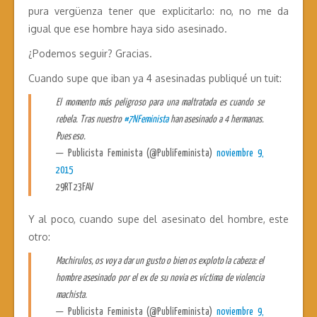
pura vergüenza tener que explicitarlo: no, no me da
igual que ese hombre haya sido asesinado.
¿Podemos seguir? Gracias.
Cuando supe que iban ya 4 asesinadas publiqué un tuit:
El momento más peligroso para una maltratada es cuando se
rebela. Tras nuestro
#7NFeminista
han asesinado a 4 hermanas.
Pues eso.
— Publicista Feminista (@PubliFeminista)
noviembre 9,
2015
29RT 23FAV
Y al poco, cuando supe del asesinato del hombre, este
otro:
Machirulos, os voy a dar un gusto o bien os exploto la cabeza: el
hombre asesinado por el ex de su novia es víctima de violencia
machista.
— Publicista Feminista (@PubliFeminista)
noviembre 9,