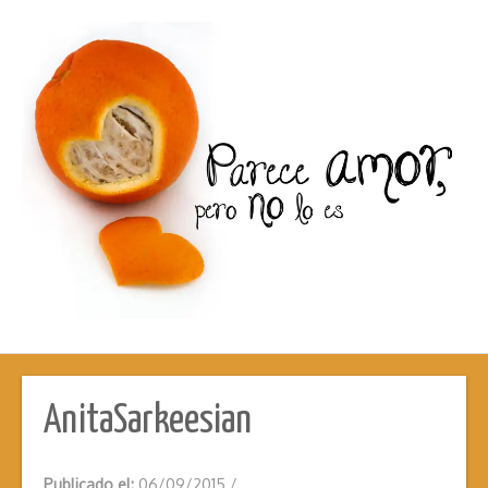
AnitaSarkeesian
Publicado el:
06/09/2015
/