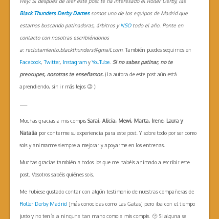
Hey! Si después de leer este post te ha interesado el Roller Derby, las
Black Thunders Derby Dames
somos uno de los equipos de Madrid que
estamos buscando patinadoras, árbitros y
NSO
todo el año. Ponte en
contacto con nosotras escribiéndonos
a: reclutamiento.blackthunders@gmail.com.
También puedes seguirnos en
Facebook
,
Twitter
,
Instagram
y
YouTube
.
Si no sabes patinar, no te
preocupes, nosotras te enseñamos.
(La autora de este post aún está
aprendiendo, sin ir más lejos 😉 )
—
Muchas gracias a mis compis
Sarai, Alicia, Mewi, Marta, Irene, Laura y
Natalia
por contarme su experiencia para este post. Y sobre todo por ser como
sois y animarme siempre a mejorar y apoyarme en los entrenas.
Muchas gracias también a todos los que me habéis animado a escribir este
post. Vosotros sabéis quiénes sois.
Me hubiese gustado contar con algún testimonio de nuestras compañeras de
Roller Derby Madrid
[más conocidas como Las Gatas] pero iba con el tiempo
justo y no tenía a ninguna tan mano como a mis compis. 🙁 Si alguna se