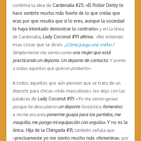
confirma la idea de
Cardenalia #25: «
El Roller Derby te
hace sentirte mucho más fuerte de lo que creías que
eras por que resulta que sí lo eres, aunque la sociedad
te haya intentado demostrar lo contrario»
y en la línea
de Cardenalia
, Lady Coconut #91 afirma:
«No entiendo
esas cosas que se dicen.
¿Cómo juega una «niña»?
Simplemente me siento como
una mujer que está
practicando un deporte. Un deporte de contacto.
Y animo
a todas aquellas que quieran probarlo».
A todos aquellos que aún piensen que se trata de un
deporte para chicas «más masculinas», les dejo con las
palabras de
Lady Coconut #91:
«Yo m
e siento genial
porque he descubierto
un deporte
fantástico,
femenino:
a
mi me encanta
ponerme guapa para los partidos, me
maquillo, me pongo mi equipación con orgullo».
Y no es la
única. Hija de la Chingada #31,
también señala que
«
precisamente yo me siento mucho más «femenina»
, por