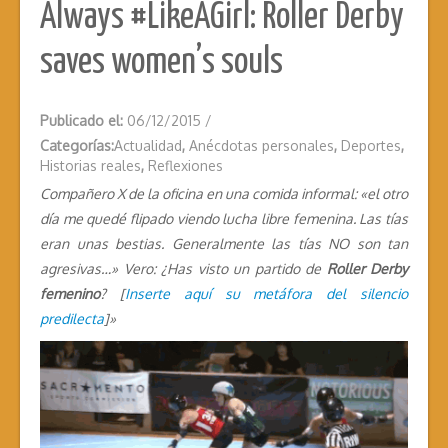
Always #LikeAGirl: Roller Derby
saves women’s souls
Publicado el:
06/12/2015
/
Categorías:
Actualidad
,
Anécdotas personales
,
Deportes
,
Historias reales
,
Reflexiones
Compañero X de la oficina en una comida informal:
«el otro
día me quedé flipado viendo lucha libre femenina. Las tías
eran unas bestias. Generalmente las tías NO son tan
agresivas…»
Vero: ¿Has visto un partido de
Roller Derby
femenino
? [
Inserte aquí su metáfora del silencio
predilecta
]»