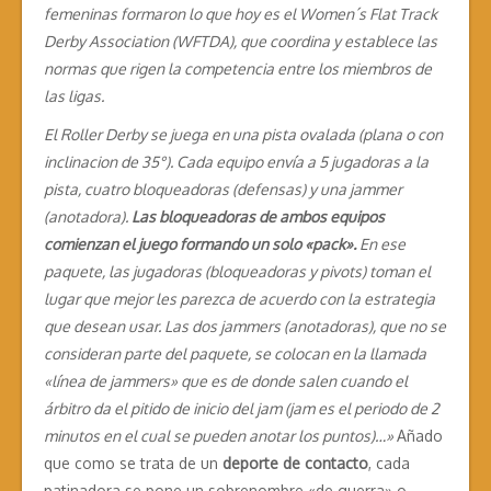
femeninas formaron lo que hoy es el Women´s Flat Track
Derby Association (WFTDA), que coordina y establece las
normas que rigen la competencia entre los miembros de
las ligas.
El Roller Derby se juega en una pista ovalada (plana o con
inclinacion de 35°). Cada equipo envía a 5 jugadoras a la
pista, cuatro bloqueadoras (defensas) y una jammer
(anotadora).
Las bloqueadoras de ambos equipos
comienzan el juego formando un solo «pack».
En ese
paquete, las jugadoras (bloqueadoras y pivots) toman el
lugar que mejor les parezca de acuerdo con la estrategia
que desean usar. Las dos jammers (anotadoras), que no se
consideran parte del paquete, se colocan en la llamada
«línea de jammers» que es de donde salen cuando el
árbitro da el pitido de inicio del jam (jam es el periodo de 2
minutos en el cual se pueden anotar los puntos)…»
Añado
que como se trata de un
deporte de contacto
, cada
patinadora se pone un sobrenombre «de guerra» o