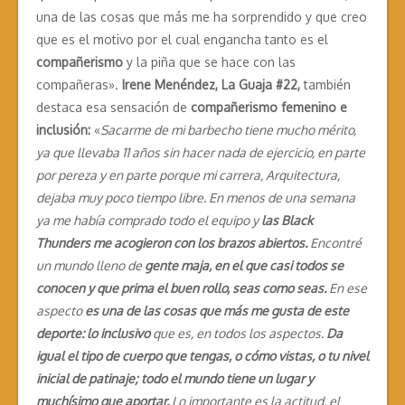
una de las cosas que más me ha sorprendido y que creo
que es el motivo por el cual engancha tanto es el
compañerismo
y la piña que se hace con las
compañeras».
Irene Menéndez, La Guaja #22,
también
destaca esa sensación de
compañerismo femenino e
inclusión:
«
Sacarme de mi barbecho tiene mucho mérito,
ya que llevaba 11 años sin hacer nada de ejercicio, en parte
por pereza y en parte porque mi carrera, Arquitectura,
dejaba muy poco tiempo libre. En menos de una semana
ya me había comprado todo el equipo y
las Black
Thunders me acogieron con los brazos abiertos.
Encontré
un mundo lleno de
gente maja, en el que casi todos se
conocen y que prima el buen rollo, seas como seas.
En ese
aspecto
es una de las cosas que más me gusta de este
deporte: lo inclusivo
que es, en todos los aspectos.
Da
igual el tipo de cuerpo que tengas, o cómo vistas, o tu nivel
inicial de patinaje; todo el mundo tiene un lugar y
muchísimo que aportar.
Lo importante es la actitud, el