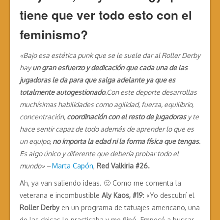
tiene que ver todo esto con el
feminismo?
«
Bajo esa estética punk que se le suele dar al Roller Derby
hay
un gran esfuerzo y dedicación que cada una de las
jugadoras le da para que salga adelante ya que es
totalmente autogestionado
.
Con este deporte desarrollas
muchísimas habilidades como agilidad, fuerza, equilibrio,
concentración,
coordinación con el resto de jugadoras
y te
hace sentir capaz de todo además de aprender lo que es
un equipo,
no importa la edad ni la forma física que tengas
.
Es algo único y diferente que debería probar todo el
mundo» –
Marta Capón
,
Red Valkiria #26.
Ah, ya van saliendo ideas. 🙂 Como me comenta la
veterana e incombustible
Aly Kaos, #19
: «Yo descubrí el
Roller Derby
en un programa de tatuajes americano, una
de las chicas lo practicaba y me flipó. Empecé a buscar