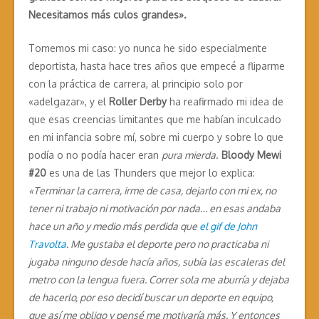
Necesitamos más culos grandes».
Tomemos mi caso: yo nunca he sido especialmente
deportista, hasta hace tres años que empecé a fliparme
con la práctica de carrera, al principio solo por
«adelgazar», y el
Roller Derby
ha reafirmado mi idea de
que esas creencias limitantes que me habían inculcado
en mi infancia sobre mí, sobre mi cuerpo y sobre lo que
podía o no podía hacer eran
pura mierda
.
Bloody Mewi
#20
es una de las Thunders que mejor lo explica:
«Terminar la carrera, irme de casa, dejarlo con mi ex, no
tener ni trabajo ni motivación por nada… en esas andaba
hace un año y medio más perdida que
el gif de John
Travolta
. Me gustaba el deporte pero no practicaba ni
jugaba ninguno desde hacía años, subía las escaleras del
metro con la lengua fuera. Correr sola me aburría y dejaba
de hacerlo, por eso decidí buscar un deporte en equipo,
que así me obligo y pensé me motivaría más. Y entonces