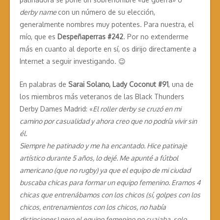
derby name
con un número de su elección,
generalmente nombres muy potentes. Para nuestra, el
mío, que es
Despeñaperras #242
. Por no extenderme
más en cuanto al deporte en sí, os dirijo directamente a
Internet a seguir investigando. 😉
En palabras de
Sarai Solano, Lady Coconut #91
, una de
los miembros más veteranos de las Black Thunders
Derby Dames Madrid: «
El roller derby se cruzó en mi
camino por casualidad y ahora creo que no podría vivir sin
él.
Siempre he patinado y me ha encantado. Hice patinaje
artístico durante 5 años, lo dejé. Me apunté a fútbol
americano (que no rugby) ya que el equipo de mi ciudad
buscaba chicas para formar un equipo femenino. Eramos 4
chicas que entrenábamos con los chicos (sí, golpes con los
chicos, entrenamientos con los chicos, no había
distinciones) pero el equipo femenino no cuajaba, solo