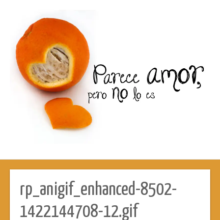
rp_anigif_enhanced-8502-
1422144708-12.gif