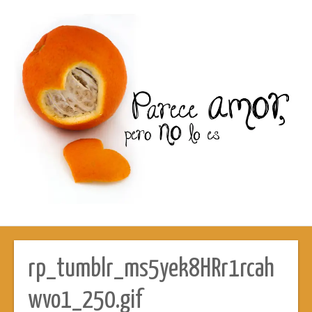
rp_tumblr_ms5yek8HRr1rcah
wvo1_250.gif