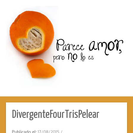
DivergenteFourTrisPelear
Publicado el:
17/08/2015
/