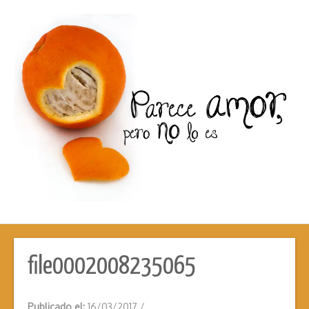
file0002008235065
Publicado el:
16/03/2017
/