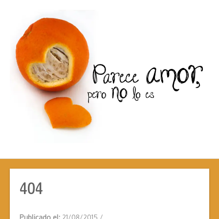
404
Publicado el:
21/08/2015
/